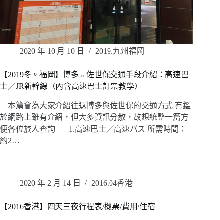
2020 年 10 月 10 日
2019.九州福岡
【2019冬。福岡】博多↔佐世保交通手段介紹：高速巴
士／JR新幹線（內含高速巴士訂票教學）
本篇會為大家介紹往返博多與佐世保的交通方式 有鑑
於網路上雖有介紹，但大多資訊分散，故想統整一篇方
便各位旅人查詢 1.高速巴士／高速バス 所需時間：
約2…
2020 年 2 月 14 日
2016.04香港
【2016香港】四天三夜行程表/機票/費用/住宿