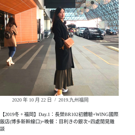
2020 年 10 月 22 日
2019.九州福岡
【2019冬。福岡】Day.1：長榮BR102初體驗+WING國際
飯店(博多新幹線口)+晚餐：目利きの銀次+四處閒晃雜
談