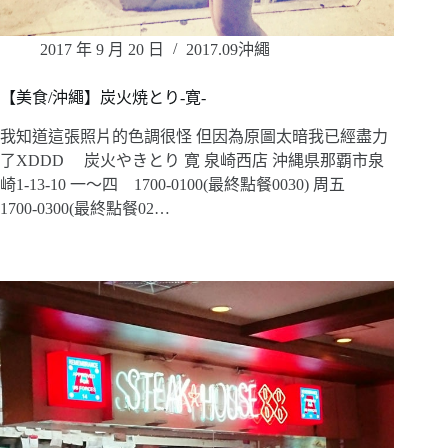
2017 年 9 月 20 日
2017.09沖繩
【美食/沖繩】炭火焼とり-寛-
我知道這張照片的色調很怪 但因為原圖太暗我已經盡力
了XDDD 炭火やきとり 寛 泉崎西店 沖縄県那覇市泉
崎1-13-10 一～四 1700-0100(最終點餐0030) 周五
1700-0300(最終點餐02…