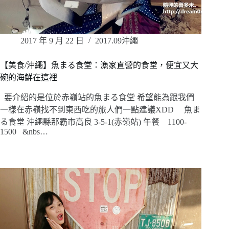
2017 年 9 月 22 日
2017.09沖繩
【美食/沖繩】魚まる食堂：漁家直營的食堂，便宜又大
碗的海鮮在這裡
要介紹的是位於赤嶺站的魚まる食堂 希望能為跟我們
一樣在赤嶺找不到東西吃的旅人們一點建議XDD 魚ま
る食堂 沖繩縣那霸市高良 3-5-1(赤嶺站) 午餐 1100-
1500 &nbs…