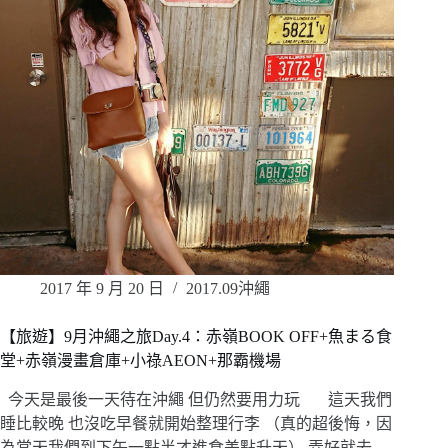
2017 年 9 月 20 日
2017.09沖繩
【旅遊】9月沖繩之旅Day.4：赤嶺BOOK OFF+魚まる食
堂+赤嶺漫畫倉庫+小祿AEON+那霸機場
今天是最後一天待在沖繩 但仍然要用力玩 這天我們
睡比較晚 也沒吃早餐就開始整理行李 （真的超後悔，因
為當天我們到下午一點半才進食差點升天） 弄好就去