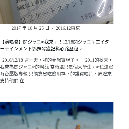
2017 年 10 月 25 日
2016.12東京
【演唱會】関ジャニ∞我來了！12/18関ジャニ’s エイタ
ーテインメント迷妹發瘋記與心路歷程。
2016/12/18 這一天，我的夢想實現了。 2011的秋天，
我成為関ジャニ∞的粉絲 當時還只是個大學生，∞也還沒
有台壓版專輯 只能靠省吃儉用存下的錢買唱片、周邊來
支持他們 在…