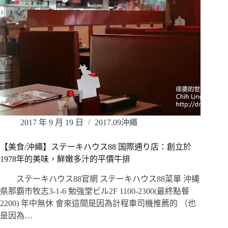
2017 年 9 月 19 日
2017.09沖繩
【美食/沖繩】ステーキハウス88 国際通り店：創立於
1978年的美味，鮮嫩多汁的平價牛排
ステーキハウス88官網 ステーキハウス88菜單 沖縄
県那覇市牧志3-1-6 勉強堂ビル2F 1100-2300(最終點餐
2200) 年中無休 會來這間是因為計程車司機推薦的 （也
是因為…