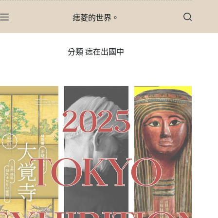
跳
痣菱的世界。
至
主
要
分類
痣在出國中
內
容