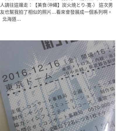
人請往這邊走：【美食/沖繩】炭火焼とり-寛-） 這次男
友也幫我拍了相似的照片…看來會發展成一個系列啊。
北海道…