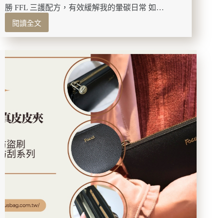
勝 FFL 三護配方，有效緩解我的暈碳日常 如…
輕
鬆
閱讀全文
【開
聚
箱】
餐
醣
約
芯
會
勝
首
FFL
選！
三
護
配
方
評
價
｜
苦
瓜
胜
肽
有
效