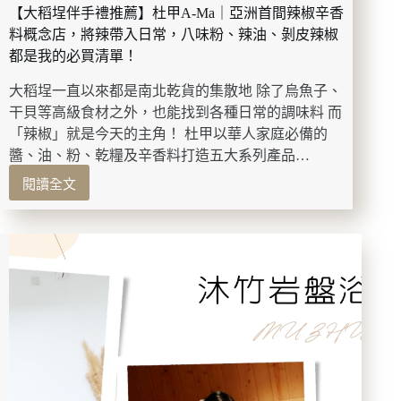
然
【大稻埕伴手禮推薦】杜甲A-Ma｜亞洲首間辣椒辛香
光
料概念店，將辣帶入日常，八味粉、辣油、剝皮辣椒
澤
都是我的必買清單！
肌，
木
大稻埕一直以來都是南北乾貨的集散地 除了烏魚子、
質
干貝等高級食材之外，也能找到各種日常的調味料 而
香
「辣椒」就是今天的主角！ 杜甲以華人家庭必備的
調
醬、油、粉、乾糧及辛香料打造五大系列產品…
讓
日
閱讀全文
【大
常
稻
保
埕
養
伴
更
手
療
禮
癒。
推
薦】
杜
甲
A-
Ma