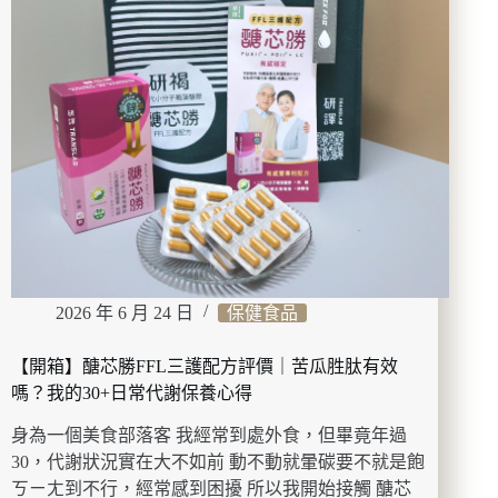
的
薦】
城
Pan
市
House
療
Wine
癒
&
綠
Bistro
洲
｜
必
吃
黃
金
鹹
蛋
麵、
2026 年 6 月 24 日
保健食品
週
三
【開箱】醣芯勝FFL三護配方評價｜苦瓜胜肽有效
生
嗎？我的30+日常代謝保養心得
蠔
之
身為一個美食部落客 我經常到處外食，但畢竟年過
夜，
30，代謝狀況實在大不如前 動不動就暈碳要不就是飽
東
ㄎㄧㄤ到不行，經常感到困擾 所以我開始接觸 醣芯
區