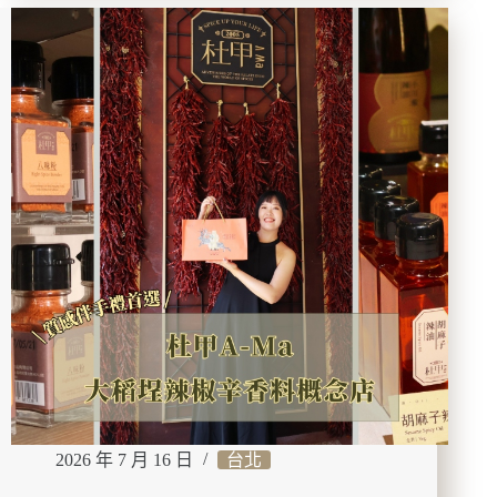
保
養
推
薦】
Chic
Glow
輕
奢
鑽
光
保
養
組
｜
山
茶
花
修
護
打
2026 年 7 月 16 日
台北
造
自