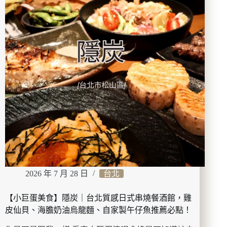
樂
木
集
臉
部
撥
筋
組
｜
48g
輕
巧
刮
痧
棒
＋
2026 年 7 月 28 日
台北
美
膚
按
【小巨蛋美食】隱炭｜台北質感日式串燒餐酒館，雞
摩
皮仙貝、海膽奶油烏龍麵、自家製午仔魚推薦必點！
油