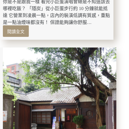
一
你是不是跟我一樣 看完小巨蛋演唱會總是不知道該去
次
哪裡吃飯？ 「隱炭」從小巨蛋步行約 10 分鐘就能抵
備
達 它營業到凌晨一點，店內的裝潢低調有質感，重點
齊，
是一點油煙味都沒有！ 保證能夠讓你舒服…
新
閱讀全文
手
【小
也
巨
學
蛋
得
美
會
食】
的
隱
4
炭
步
｜
驟
台
臉
北
部
質
撥
感
筋
日
教
式
學
串
燒