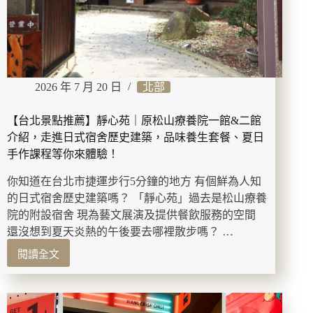
餐
酒
館，
雞
皮
仙
2026 年 7 月 20 日
北部
貝、
海
【台北景點推薦】靜心苑｜原松山療養院一館&二館
膽
奶
介紹，走進日式宿舍歷史建築，品味養生套餐、夏日
油
手作課程等你來體驗！
烏
龍
你知道在台北市捷運步行5分鐘的地方 有個鮮為人知
麵、
的日式宿舍歷史建築嗎？ 「靜心苑」過去是松山療養
自
院的附設宿舍 現為藝文展演及提供餐飲服務的空間
家
還沒想到夏天炎熱的午後要去哪裡散步嗎？ …
製
午
閱讀全文
【台
仔
北
魚
景
推
點
薦