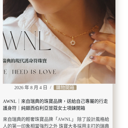
亞
｜
濃
白
砂
鍋
雞
湯
必
點，
大
啖
人
氣
2026 年 8 月 4 日
購物開箱
冰
釀
AWNL｜來自瑞典的珠寶品牌，送給自己專屬的行走
紅
燒
護身符｜純銀⻄伯利亞荳蔻⼥⼠項鍊開箱
肉、
來自瑞典的輕奢珠寶品牌「AWNL」 除了設計風格給
山
楂
人的第一印象相當強烈之外 珠寶大多採用主打的瑞典