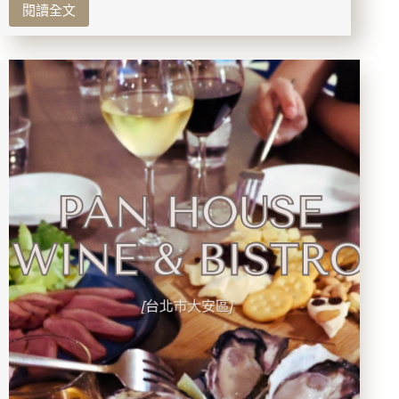
粉、
閱讀全文
【岩
辣
盤
油、
浴
剝
推
皮
薦】
辣
沐
椒
竹
都
岩
是
盤
我
浴
的
市
必
政
買
府
清
店
單！
｜
下
班
就
能
去！
90