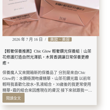
來
椒
體
顛
驗！
覆
辣
椒
印
象，
2026 年 7 月 16 日
美妝、美容
8
種
風
【輕奢保養推薦】Chic Glow 輕奢鑽光保養組｜山茶
味
花修護打造自然光澤肌，木質香調讓日常保養更療
辣
癒。
椒
零
保養魔人又來開箱新的保養品了 分別是來自Chic
食
Glow的：水鑽極潤吻膚精華、山茶花鑽光霜 以前年
越
輕時我喜歡化妝水+乳液組合，30歲後的我更常使用
吃
精華+霜的組合來因應現在的膚況 接下來就跟我一…
越
涮
閱讀全文
【輕
嘴
奢