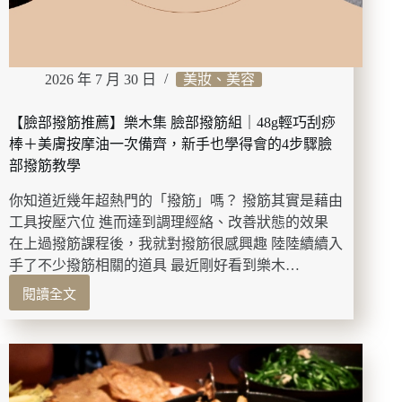
行
走
護
身
2026 年 7 月 30 日
美妝、美容
符
｜
純
【臉部撥筋推薦】樂木集 臉部撥筋組｜48g輕巧刮痧
銀
棒＋美膚按摩油一次備齊，新手也學得會的4步驟臉
⻄
部撥筋教學
伯
利
你知道近幾年超熱門的「撥筋」嗎？ 撥筋其實是藉由
亞
工具按壓穴位 進而達到調理經絡、改善狀態的效果
荳
在上過撥筋課程後，我就對撥筋很感興趣 陸陸續續入
蔻
手了不少撥筋相關的道具 最近剛好看到樂木…
⼥
⼠
閱讀全文
【臉
項
部
鍊
撥
開
筋
箱
推
薦】