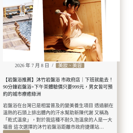
｜
亞
洲
首
間
辣
椒
辛
香
料
2026 年 7 月 8 日
美妝、美容
概
念
店，
【岩盤浴推薦】沐竹岩盤浴 市政府店｜下班就能去！
將
90分鐘岩盤浴+下午茶體驗價只要999元，男女皆可預
辣
約的城市療癒綠洲
帶
入
岩盤浴在台灣已是相當普及的變美養生項目 透過躺在
日
溫熱的石頭上排出體內的汗水幫助新陳代謝 又稱為
常，
「乾式溫泉」，對於我這種不耐久泡溫泉的人是一大
八
福音 這次選擇的沐竹岩盤浴距離市政府捷運站…
味