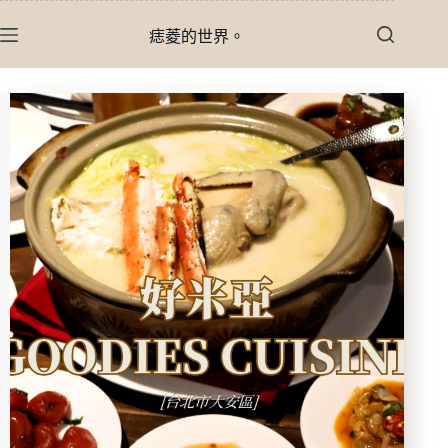
跳
痣菱的世界。
至
主
要
內
容