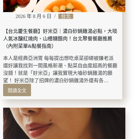
2026 年 8 月 6 日
台北
【台北慶生餐廳】好米亞｜濃白砂鍋雞湯必點，大啖
人氣冰釀紅燒肉、山楂糖醋肉！台北聚餐餐廳推薦
（內附菜單&點餐指南）
本人是經典亞洲胃 每每提出想吃桌菜卻總被嫌老派
還好讓我找到一間風格新潮、點菜自由度超高的餐廳
沒錯！就是「好米亞」讓我實現大嗑砂鍋雞湯的願
望！ 好米亞除了招牌的濃白砂鍋雞湯外還有各…
閱讀全文
【台
北
慶
生
餐
廳】
好
米