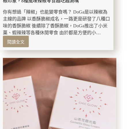
椒印象，8種風味辣椒零食越吃越涮嘴
式
宿
你有想過「辣椒」也能變零食嗎？ DoGa是以辣椒為
舍
主線的品牌 以香酥脆椒成名，一路更是研發了八種口
歷
味的香酥脆椒 後續除了香酥脆椒，DoGa推出了小米
史
菓、蝦辣辣等各種休閒零食 由於都是方便的小…
建
閱讀全文
築，
【大
品
稻
味
埕
養
必
生
買】
套
DoGa
餐、
台
夏
北
日
迪
手
化
作
店
課
｜
程
香
等
酥
你
脆