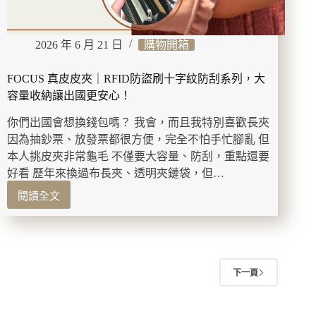
嗎？
我
的
2026 年 6 月 21 日
購物開箱
30+日
常
代
FOCUS 真皮皮夾｜RFID防盜刷十字紋防刮系列，大
謝
容量收納讓出國更安心！
保
養
你們出國會想換錢包嗎？ 我會，而且我特別喜歡長夾
心
因為抽鈔票、放發票都很方便，完全不怕手忙腳亂 但
得
本人挑皮夾非常龜毛 不僅要大容量、防刮，重點還要
好看 歷年來換過布長夾、透明夾鏈袋，但…
閱讀全文
FOCUS
真
皮
皮
夾
｜
下一頁
RFID
防