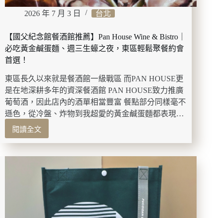
分
2026 年 7 月 3 日
台北
鐘
岩
盤
【國父紀念館餐酒館推薦】Pan House Wine & Bistro｜
浴
必吃黃金鹹蛋麵、週三生蠔之夜，東區輕鬆聚餐約會
+下
首選！
午
茶
東區長久以來就是餐酒館一級戰區 而PAN HOUSE更
體
是在地深耕多年的資深餐酒館 PAN HOUSE致力推廣
驗
葡萄酒，因此店內的酒單相當豐富 餐點部分同樣毫不
價
遜色，從冷盤、炸物到我超愛的黃金鹹蛋麵都表現…
只
要
閱讀全文
【國
999
父
元，
紀
男
念
女
館
皆
餐
可
酒
預
館
約
推