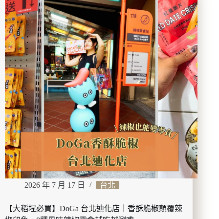
推
必
薦】
點！
靜
心
苑
｜
原
松
山
療
養
院
一
館
&
二
館
介
2026 年 7 月 17 日
台北
紹，
走
進
【大稻埕必買】DoGa 台北迪化店｜香酥脆椒顛覆辣
日