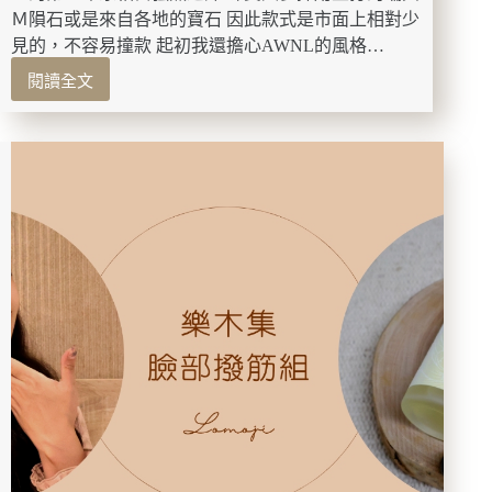
糖
Ｍ隕石或是來自各地的寶石 因此款式是市面上相對少
醋
見的，不容易撞款 起初我還擔心AWNL的風格…
肉！
閱讀全文
台
AWNL
北
｜
聚
來
餐
自
餐
瑞
廳
典
推
的
薦
珠
（內
寶
附
品
菜
牌，
單
送
&
給
點
自
餐
己
指
專
南）
屬
的