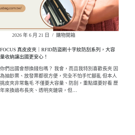
2026 年 6 月 21 日
購物開箱
FOCUS 真皮皮夾｜RFID防盜刷十字紋防刮系列，大容
量收納讓出國更安心！
你們出國會想換錢包嗎？ 我會，而且我特別喜歡長夾 因
為抽鈔票、放發票都很方便，完全不怕手忙腳亂 但本人
挑皮夾非常龜毛 不僅要大容量、防刮，重點還要好看 歷
年來換過布長夾、透明夾鏈袋，但…