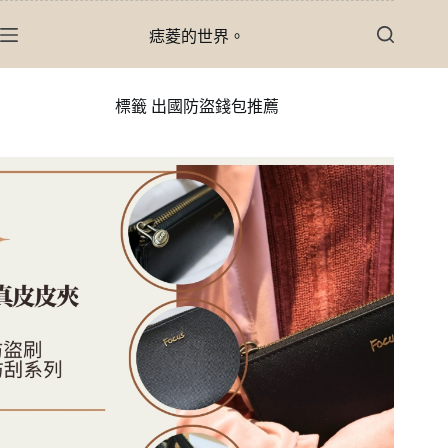
跳
痣菱的世界。
至
主
要
標籤
出國防盜錢包推薦
內
容