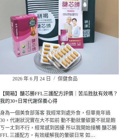
2026 年 6 月 24 日
保健食品
【開箱】醣芯勝FFL三護配方評價｜苦瓜胜肽有效嗎？
我的30+日常代謝保養心得
身為一個美食部落客 我經常到處外食，但畢竟年過
30，代謝狀況實在大不如前 動不動就暈碳要不就是飽
ㄎㄧㄤ到不行，經常感到困擾 所以我開始接觸 醣芯勝
FFL 三護配方，有效緩解我的暈碳日常 如…