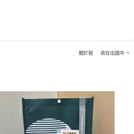
跳
至
主
要
內
容
關於我
痣在出國中