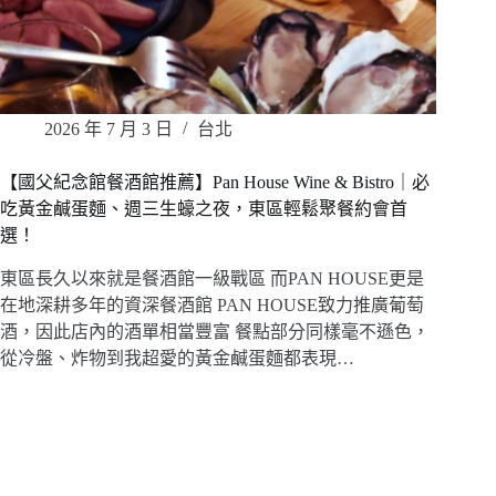
2026 年 7 月 3 日
台北
【國父紀念館餐酒館推薦】Pan House Wine & Bistro｜必
吃黃金鹹蛋麵、週三生蠔之夜，東區輕鬆聚餐約會首
選！
東區長久以來就是餐酒館一級戰區 而PAN HOUSE更是
在地深耕多年的資深餐酒館 PAN HOUSE致力推廣葡萄
酒，因此店內的酒單相當豐富 餐點部分同樣毫不遜色，
從冷盤、炸物到我超愛的黃金鹹蛋麵都表現…