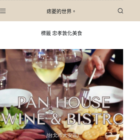
跳
痣菱的世界。
至
主
要
標籤
忠孝敦化美食
內
容