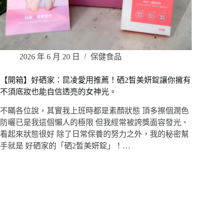
2026 年 6 月 20 日
保健食品
【開箱】好硒家：昆凌愛用推薦！硒2皙美妍錠讓你擁有
不須底妝也能自信透亮的女神光。
不瞞各位說，其實我上班時都是素顏狀態 頂多擦個潤色
防曬已是我這個懶人的極限 但我經常被誇獎面容發光、
看起來狀態很好 除了日常保養的努力之外，我的秘密幫
手就是 好硒家的「硒2皙美妍錠」！…