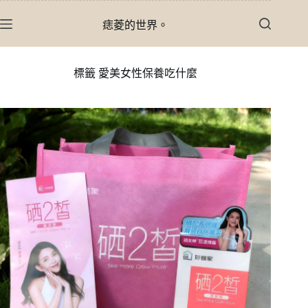
跳
痣菱的世界。
至
主
要
標籤
愛美女性保養吃什麼
內
容