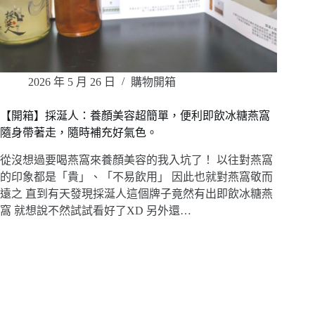
2026 年 5 月 26 日
購物開箱
【開箱】採涎人：養顏美容超簡單，便利即飲冰糖燕窩
隨身帶著走，隨時補充好氣色。
從沒想過要喝燕窩來養顏美容的我入坑了！ 以往對燕窩
的印象都是「貴」、「不易飲用」 因此也就對燕窩敬而
遠之 直到有天發現採涎人這個牌子竟然有出即飲冰糖燕
窩 就想說不然試試看好了XD 另外還…