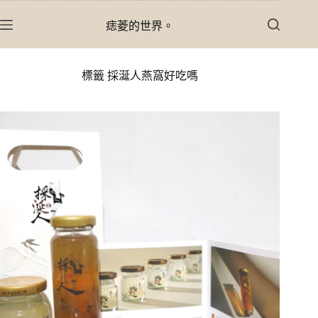
跳
痣菱的世界。
至
主
要
標籤
採涎人燕窩好吃嗎
內
容