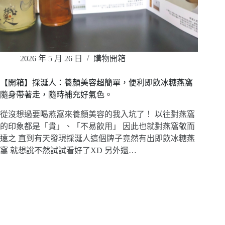
2026 年 5 月 26 日
購物開箱
【開箱】採涎人：養顏美容超簡單，便利即飲冰糖燕窩
隨身帶著走，隨時補充好氣色。
從沒想過要喝燕窩來養顏美容的我入坑了！ 以往對燕窩
的印象都是「貴」、「不易飲用」 因此也就對燕窩敬而
遠之 直到有天發現採涎人這個牌子竟然有出即飲冰糖燕
窩 就想說不然試試看好了XD 另外還…