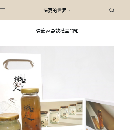
跳
痣菱的世界。
至
主
要
標籤
燕窩飲禮盒開箱
內
容