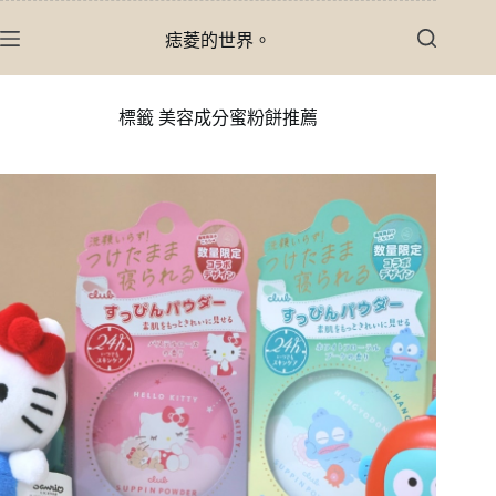
跳
痣菱的世界。
至
主
要
標籤
美容成分蜜粉餅推薦
內
容