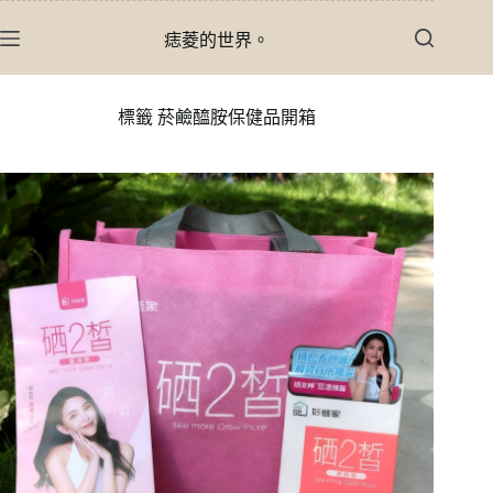
跳
痣菱的世界。
至
主
要
標籤
菸鹼醯胺保健品開箱
內
容