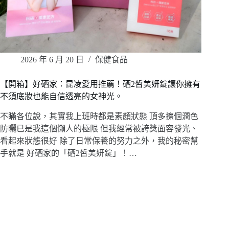
2026 年 6 月 20 日
保健食品
【開箱】好硒家：昆凌愛用推薦！硒2皙美妍錠讓你擁有
不須底妝也能自信透亮的女神光。
不瞞各位說，其實我上班時都是素顏狀態 頂多擦個潤色
防曬已是我這個懶人的極限 但我經常被誇獎面容發光、
看起來狀態很好 除了日常保養的努力之外，我的秘密幫
手就是 好硒家的「硒2皙美妍錠」！…