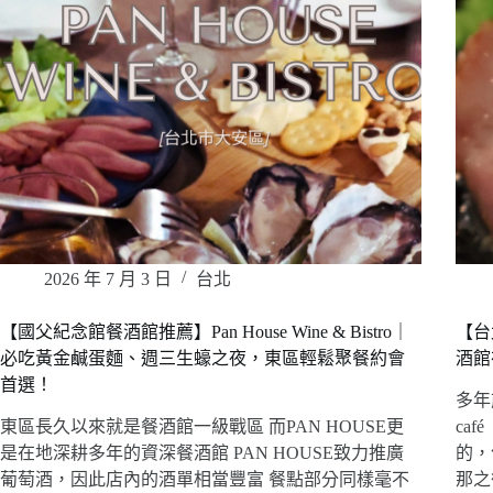
2026 年 7 月 3 日
台北
【國父紀念館餐酒館推薦】Pan House Wine & Bistro｜
【台
必吃黃金鹹蛋麵、週三生蠔之夜，東區輕鬆聚餐約會
酒館
首選！
多年
東區長久以來就是餐酒館一級戰區 而PAN HOUSE更
ca
是在地深耕多年的資深餐酒館 PAN HOUSE致力推廣
的，
葡萄酒，因此店內的酒單相當豐富 餐點部分同樣毫不
那之