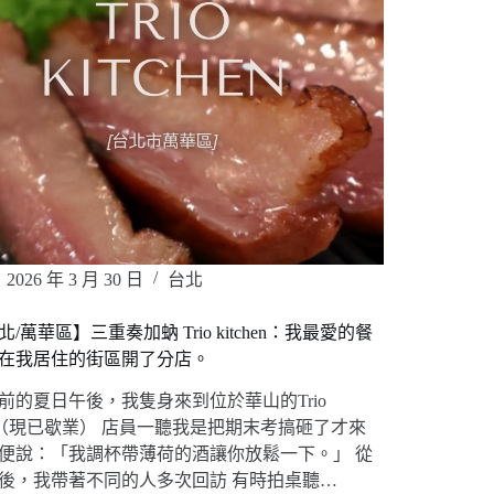
2026 年 3 月 30 日
台北
北/萬華區】三重奏加蚋 Trio kitchen：我最愛的餐
在我居住的街區開了分店。
前的夏日午後，我隻身來到位於華山的Trio
fé（現已歇業） 店員一聽我是把期末考搞砸了才來
便說：「我調杯帶薄荷的酒讓你放鬆一下。」 從
後，我帶著不同的人多次回訪 有時拍桌聽…