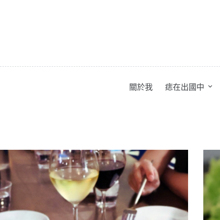
跳
至
主
要
內
容
關於我
痣在出國中