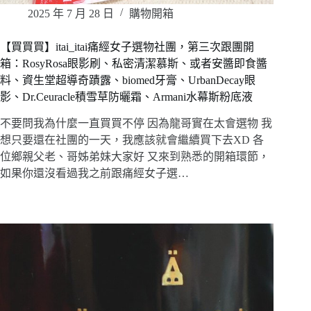
2025 年 7 月 28 日
購物開箱
【買買買】itai_itai痛經女子選物社團，第三次跟團開
箱：RosyRosa眼影刷、私密清潔慕斯、或者安醬即食醬
料、資生堂超導奇蹟露、biomed牙膏、UrbanDecay眼
影、Dr.Ceuracle積雪草防曬霜、Armani水幕斯粉底液
不要問我為什麼一直買買不停 因為龍哥實在太會選物 我
想只要還在社團的一天，我應該就會繼續買下去XD 各
位鄉親父老、哥姊弟妹大家好 又來到熟悉的開箱環節，
如果你還沒看過我之前跟痛經女子選…