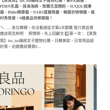
【買買買】itai_itai痛經女子選物社團，第4次跟團：
PDRN乳霜、搓澡海綿、契爾氏潔顏粉、SUQQU按摩
霜、Blithe精華霜、NARS雲霧唇露、韓國衣物噴霧、植
村秀唇膏，8樣產品快樂開箱！
ㄟ……各位鄉親，你沒看過這次第4次跟團 我只買這樣
應該很克制吧 照慣例，先上回顧文 1️⃣第一次：【買買
買】itai_itai痛經女子選物社團，日韓美妝、日常用品超
好買，初跟團就爆買8…