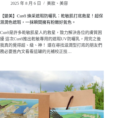
2025 年 8 月 6 日
美妝、美容
【變美】Curél 煥采遮瑕防曬乳：乾敏肌打底救星！超保
濕潤色遮瑕，一抹瞬間擁有粉嫩好氣色。
Curél是許多乾敏肌星人的救星，致力解決各位的膚質困
擾 這次Curél推出乾敏專用的遮瑕UV防曬乳，用完之後
我真的覺得超、級、神！ 還在尋找滋潤型打底的朋友們
務必要進內文看看這罐的光補校正技…