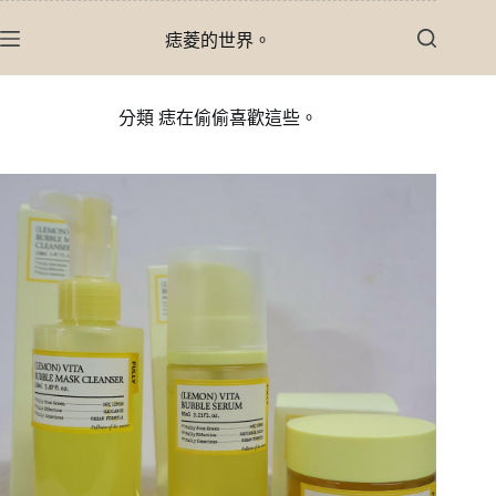
跳
痣菱的世界。
至
主
要
分類
痣在偷偷喜歡這些。
內
容