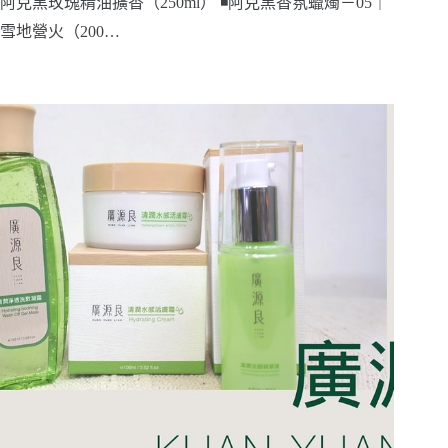
阿克黑玫瑰精油擴香（250ml） ◾阿克黑香氛蠟燭－05｜
雪地營火（200…