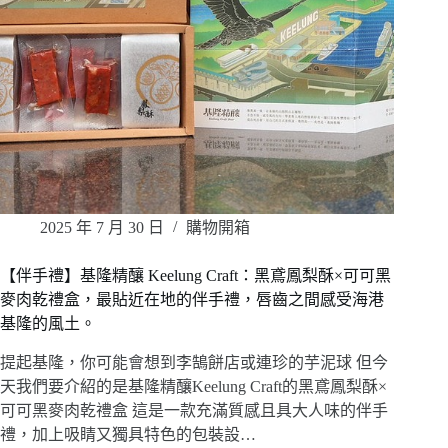
2025 年 7 月 30 日
購物開箱
【伴手禮】基隆精釀 Keelung Craft：黑鳶鳳梨酥×可可黑
麥肉乾禮盒，最貼近在地的伴手禮，唇齒之間感受海港
基隆的風土。
提起基隆，你可能會想到李鵠餅店或連珍的芋泥球 但今
天我們要介紹的是基隆精釀Keelung Craft的黑鳶鳳梨酥×
可可黑麥肉乾禮盒 這是一款充滿質感且具大人味的伴手
禮，加上吸睛又獨具特色的包裝設…