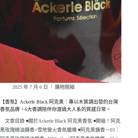
2025 年 7 月 6 日
購物開箱
【香氛】Ackerle Black 阿克黑：專以木質調出發的台灣
香氛品牌，6大香調陪伴你渡過大人系的質感日常。
文章目錄 ◾關於Ackerle Black 阿克黑香氛 ◾開箱！阿克
黑玫瑰精油擴香×雪地營火香氛蠟燭 ◾阿克黑擴香－03｜