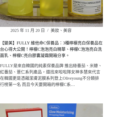
2025 年 11 月 20 日
美妝、美容
【變美】FULLY 維他命C保養品：3種檸檬亮白保養品在
台心得大公開！檸檬C泡泡亮白精華、檸檬C泡泡亮白洗
面乳、檸檬C亮白膠囊凝霜開箱分享。
FULLY是來自韓國的純素保養品牌 推出綠番茄、米糠、
紅番茄、薏仁系列產品，還找來啦啦隊女神多慧來代言
在韓國更是憑藉潔膚泥膜系列登上Oliveyoung不分類排
行榜第一名 而且今天要開箱的檸檬C系…