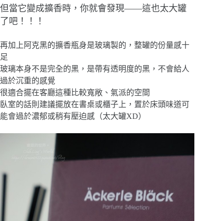
但當它變成擴香時，你就會發現——這也太大罐
了吧！！！
再加上阿克黑的擴香瓶身是玻璃製的，整罐的份量感十
足
玻璃本身不是完全的黑，是帶有透明度的黑，不會給人
過於沉重的感覺
很適合擺在客廳這種比較寬敞、氣派的空間
臥室的話則建議擺放在書桌或櫃子上，置於床頭味道可
能會過於濃郁或稍有壓迫感（太大罐XD）