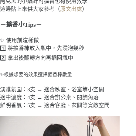
阿克黑的小編針對擴香也有使用教學
這邊貼上來供大家參考（
原文出處
）
－擴香小Tips－
✨ 使用前這樣做
1️⃣ 將擴香棒放入瓶中，先浸泡幾秒
2️⃣ 拿出後翻轉方向再插回瓶中
✨根據想要的效果選擇擴香棒數量
淡雅氛圍：3支 → 適合臥室、浴室等小空間
適中濃度：4支 → 適合辦公桌、閱讀角落
鮮明香氣：5支 → 適合客廳、玄關等寬敞空間