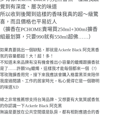
覺到有深度、層次的味道
所以收到後聞到這樣的香味我真的超～級驚
喜，而且價格也平易近人
（擴香在PCHOME賣場買250ml+300ml擴香
組最划算，只要990就有550ml超佛……）
如果真要挑出一個缺點，那就是Ackerle Black 阿克黑香
氛的容量都超！大！超！多！
不知道未來品牌有沒有機會推出小容量的蠟燭跟擴香就
是了……許願50g蠟燭，這樣我才能每個都來一個（?）
等玫瑰擴香用完，接下來我應該會購入格雷黑茶來陪伴
我度過閱讀、工作的居家時光，私心覺得它是一個聰明
的味道XD
總之非常推薦想支持台灣品牌、又想要有大氣質感香氛
的你認識一下Ackerle Black 阿克黑
無論是要放在公共空間還是臥房，都有相對應適合的香