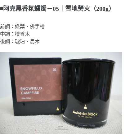
◾阿克黑香氛蠟燭－05｜雪地營火（200g）
前調：綠葉、佛手柑
中調：檀香木
後調：琥珀、烏木