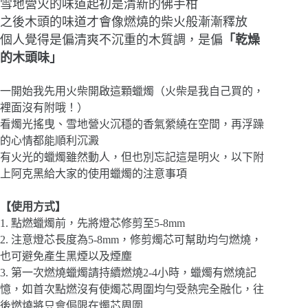
雪地營火的味道起初是清新的佛手柑
之後木頭的味道才會像燃燒的柴火般漸漸釋放
個人覺得是偏清爽不沉重的木質調，是偏
「乾燥
的木頭味」
一開始我先用火柴開啟這顆蠟燭（火柴是我自己買的，
裡面沒有附哦！）
看燭光搖曳、雪地營火沉穩的香氣縈繞在空間，再浮躁
的心情都能順利沉澱
有火光的蠟燭雖然動人，但也別忘記這是明火，以下附
上阿克黑給大家的使用蠟燭的注意事項
【使用方式】
1. 點燃蠟燭前，先將燈芯修剪至5-8mm
2. 注意燈芯長度為5-8mm，修剪燭芯可幫助均勻燃燒，
也可避免產生黑煙以及煙塵
3. 第一次燃燒蠟燭請持續燃燒2-4小時，蠟燭有燃燒記
憶，如首次點燃沒有使燭芯周圍均勻受熱完全融化，往
後燃燒將只會侷限在燭芯周圍