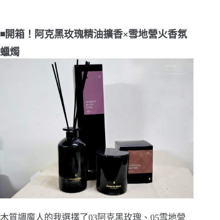
◾開箱！阿克黑玫瑰精油擴香×雪地營火香氛
蠟燭
木質調魔人的我選擇了03阿克黑玫瑰、05雪地營