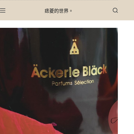
跳
痣菱的世界。
至
主
要
內
容