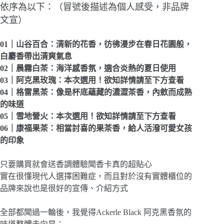
依序為以下：（冒號後描述為個人感受，非品牌
文宣）
01｜山谷百合：清新的花香，彷彿漫步在春日花園般，
白麝香帶出清爽氣息
02｜晨霧白茶：海洋感香氛，適合炎熱的夏日使用
03｜阿克黑玫瑰：本次選用！欲知詳情請至下方查看
04｜格雷黑茶：像是杯底蘊藏的濃澀茶香，內斂而成熟
的味道
05｜雪地營火：本次選用！欲知詳情請至下方查看
06｜康福果茶：相當討喜的果茶香，給人活潑可愛女孩
的印象
只要購買就會送香調體驗聞香卡真的超貼心
實在很懂現代人選擇困難症，而且對於沒有實體櫃位的
品牌來說也是很好的宣傳、介紹方式
全部都聞過一輪後，我覺得Ackerle Black 阿克黑香氛的