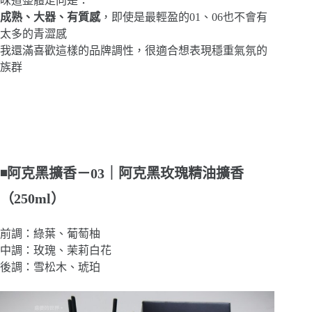
味道整體走向是：
成熟、大器、有質感
，即使是最輕盈的01、06也不會有
太多的青澀感
我還滿喜歡這樣的品牌調性，很適合想表現穩重氣氛的
族群
◾阿克黑擴香－03｜阿克黑玫瑰精油擴香
（250ml）
前調：綠葉、葡萄柚
中調：玫瑰、茉莉白花
後調：雪松木、琥珀