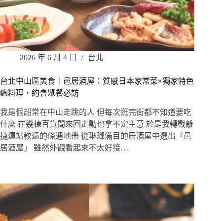
2026 年 6 月 4 日
台北
台北中山區美食｜邑居酒屋：質感日本家常菜×獨家特色
麴料理，約會聚餐必訪
我是個超常在中山走跳的人 但每次逛完街都不知道要吃
什麼 在幾棟百貨間來回走動也拿不定主意 於是我轉戰離
捷運站較遠的條通地帶 從琳瑯滿目的居酒屋中選出「邑
居酒屋」 雖然外觀看起來不太好接…