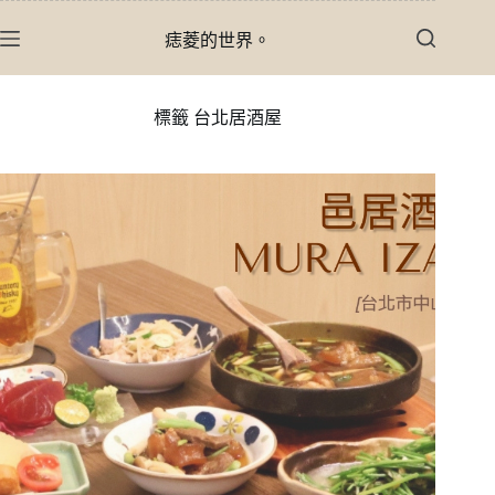
跳
痣菱的世界。
至
主
要
標籤
台北居酒屋
內
容