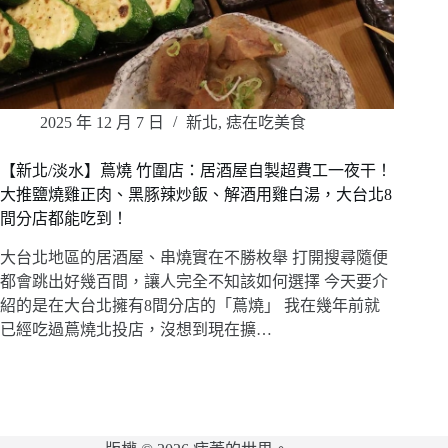
2025 年 12 月 7 日
新北
,
痣在吃美食
【新北/淡水】蔦燒 竹圍店：居酒屋自製超費工一夜干！
大推鹽燒雞正肉、黑豚辣炒飯、解酒用雞白湯，大台北8
間分店都能吃到！
大台北地區的居酒屋、串燒實在不勝枚舉 打開搜尋隨便
都會跳出好幾百間，讓人完全不知該如何選擇 今天要介
紹的是在大台北擁有8間分店的「蔦燒」 我在幾年前就
已經吃過蔦燒北投店，沒想到現在擴…