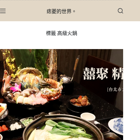
跳
痣菱的世界。
至
主
要
標籤
高級火鍋
內
容