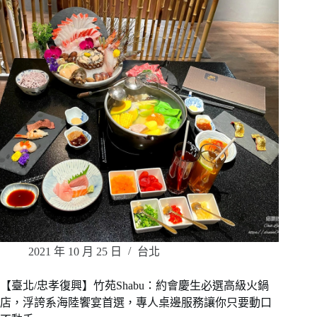
2021 年 10 月 25 日
台北
【臺北/忠孝復興】竹苑Shabu：約會慶生必選高級火鍋
店，浮誇系海陸饗宴首選，專人桌邊服務讓你只要動口