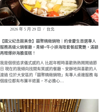
2026 年 5 月 29 日
台北
【國父紀念館美食】囍聚精緻鍋物｜約會慶生首選專人
服務高級火鍋餐廳，青蟳×牛小排海陸套餐超驚艷，滿額
再贈爆卵海膽蛋糕！
我是個很追求儀式感的人 比起年輕時喜歡熱熱鬧鬧過節
日 現在的我傾向找間有質感的餐廳、安靜地與喜歡的人
渡過 位於大安區的「囍聚精緻鍋物」有專人桌邊服務 每
個座位都有布簾半遮蓋，不必擔心…