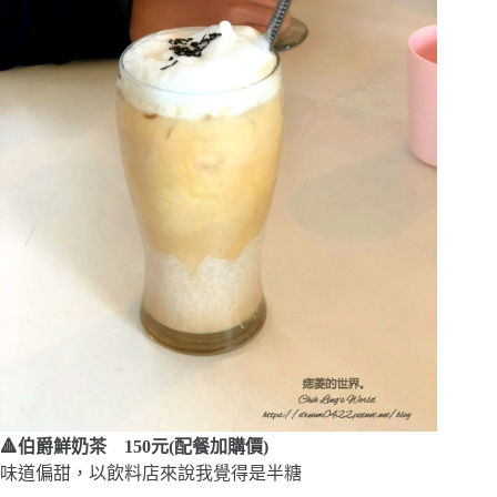
🔺伯爵鮮奶茶 150元(配餐加購價)
味道偏甜，以飲料店來說我覺得是半糖