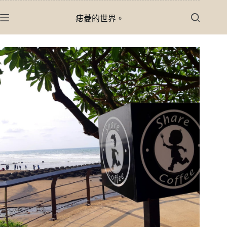
跳
痣菱的世界。
至
主
要
內
容