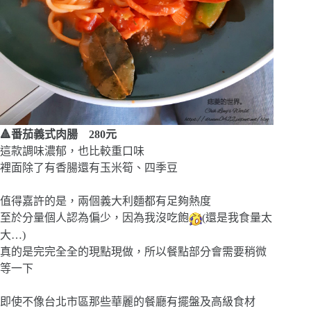
🔺番茄義式肉腸 280元
這款調味濃郁，也比較重口味
裡面除了有香腸還有玉米筍、四季豆
值得嘉許的是，兩個義大利麵都有足夠熱度
至於分量個人認為偏少，因為我沒吃飽
(還是我食量太
大…)
真的是完完全全的現點現做，所以餐點部分會需要稍微
等一下
即使不像台北市區那些華麗的餐廳有擺盤及高級食材