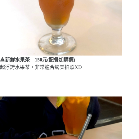
🔺新鮮水果茶 150元(配餐加購價)
超浮誇水果茶，非常適合網美拍照XD