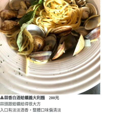
🔺蒜香白酒蛤蠣義大利麵 280元
蒜頭跟蛤蠣給得很大方
入口有淡淡酒香，整體口味偏清淡