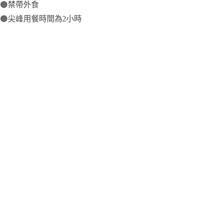
🟠禁帶外食
🟠尖峰用餐時間為2小時