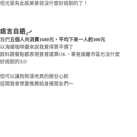
但光是有此般美景就沒什麼好挑剔的了！
痣言自語
我們
五個人共消費1680元，平均下來一人約300元
以海邊咖啡廳來說我覺得算平價了
飲料跟餐點都表現普普還算OK，畢竟遠離市區也沒什麼
好挑剔的XD
但可以讓狗狗落地真的揪甘心欸
這間我會想要推薦給身邊朋友們～