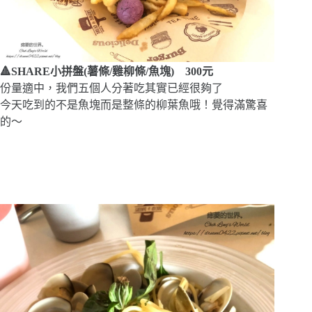
🔺SHARE小拼盤(薯條/雞柳條/魚塊)
300元
份量適中，我們五個人分著吃其實已經很夠了
今天吃到的不是魚塊而是整條的柳葉魚哦！覺得滿驚喜
的～