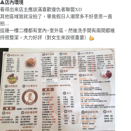
🔺店內環境
看得出來店主應該滿喜歡復仇者聯盟XD
其他區域我就沒拍了，畢竟假日人潮眾多不好意思一直
拍…
這邊一樓二樓都有室內+室外區，然後洗手間有兩間都維
持很整潔，大力好評（對女生來說很重要）