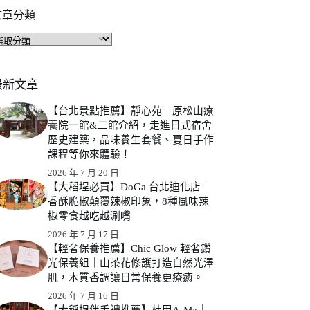
文章分類
文
章
分
類
最新文章
【台北景點推薦】靜心苑｜原松山療
養院一館&二館介紹，走進日式宿舍
歷史建築，品味養生套餐、夏日手作
課程等你來體驗！
2026 年 7 月 20 日
【大稻埕必買】DoGa 台北迪化店｜
香酥脆椒顛覆辣椒印象，8種風味辣
椒零食越吃越涮嘴
2026 年 7 月 17 日
【輕奢保養推薦】Chic Glow 輕奢鑽
光保養組｜山茶花修護打造自然光澤
肌，木質香調讓日常保養更療癒。
2026 年 7 月 16 日
【大稻埕伴手禮推薦】杜甲A-Ma｜