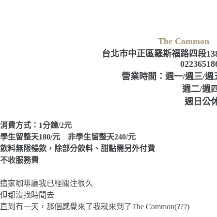
The Common
台北市中正區羅斯福路四段13
02236518
營業時間：週一/週三/週五/週
週二/週四 130
週日公
消費方式：1分鐘/2元
學生留整天180/元 非學生留整天240/元
飲料無限暢飲，除部分飲料、甜點需另外付費
不收服務費
這家咖啡廳我已經關注很久
但都沒找時間去
直到有一天，那個感覺來了我就來到了The Common(???)