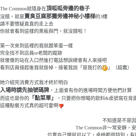
頂呱呱旁邊的巷子
The Common就隱身在
賣臭豆腐那攤旁邊神秘小樓梯
沒錯，就是
的3樓
請不要懷疑直直的走上去
你就會看到這樣的黑板與門，就沒錯啦！
第一次來到這裡的我就跟笨蛋一樣
完全找不到店員or老闆的蹤跡
就傻傻的站在入口然後打電話想說總會有人來接吧
看到店員接起後我就掛掉，接著我說「是我打的
」（超蠢）
她介紹完消費方式我才終於明白
入場時請先抽號碼牌
，上面會有你的進場時間方便他們計算
「點菜單」
而這也是你的
，只要把你想喝的飲料&桌號寫在背
這種點餐方式真的超可愛啊
不知道是不是
The Common非～常安靜
位置自己選就可以了，桌椅都很特別，有