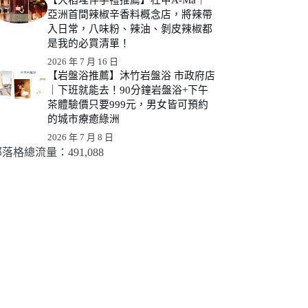
亞洲首間辣椒辛香料概念店，將辣帶
入日常，八味粉、辣油、剝皮辣椒都
是我的必買清單！
2026 年 7 月 16 日
【岩盤浴推薦】沐竹岩盤浴 市政府店
｜下班就能去！90分鐘岩盤浴+下午
茶體驗價只要999元，男女皆可預約
的城市療癒綠洲
2026 年 7 月 8 日
落格總流量：​491,088