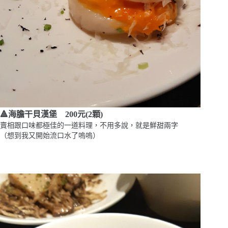
🔺海膽干貝漢堡 200元(2顆)
賣相跟口味都極佳的一道料理，不用多說，就是鮮甜兩字
（想到我又開始流口水了嗚嗚）