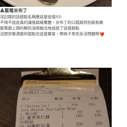
🔺藍莓米布丁
沒記錯的話甜點名稱應該是這個XD
不得不說這真的讓我超級驚艷，米布丁的口感超特別超有趣
藍莓跟上頭的鮮奶油很融洽地成就了這道甜點
沒想到餐酒館的甜點也這麼厲害，帶妹子來完全沒問題啊