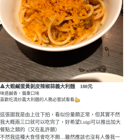
🔺大蝦鹹蛋黃剝皮辣椒蒜義大利麵 180元
味道鹹香，偏重口味
喜歡吃清炒義大利麵的人務必嘗試看看
這張圖我是由上往下拍，看似份量頗正常，但其實不然
我大概兩三口就可以吃完了，好希望Luigi可以推出加大
餐點之類的（又在亂許願）
不然我這種大食怪會吃不飽…雖然應該也沒有人像我一