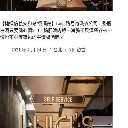
【捷運信義安和站/餐酒館】Luigi路易奇洗衣公司：整瓶
白酒只要佛心價550！鴨肝滷肉飯、海膽干貝漢堡各來一
份也不心疼荷包的平價餐酒館🍷
2021 年 2 月 24 日
台北
3 則留言