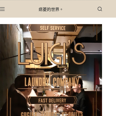
跳
痣菱的世界。
至
主
要
內
容