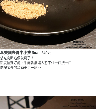
🔺
美國去骨牛小排 5oz 340元
想吃肉點這個就對了！
熟度恰到好處，牛肉香氣讓人忍不住一口接一口
搭配旁邊的蒜頭更是一絕～