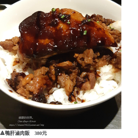
🔺鴨肝滷肉飯 380元