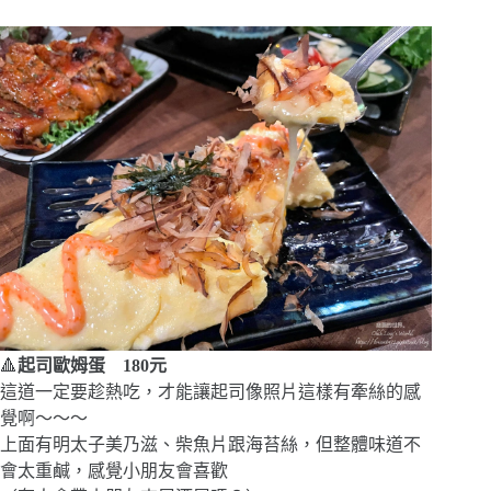
🔺
起司歐姆蛋 180元
這道一定要趁熱吃，才能讓起司像照片這樣有牽絲的感
覺啊～～～
上面有明太子美乃滋、柴魚片跟海苔絲，但整體味道不
會太重鹹，感覺小朋友會喜歡