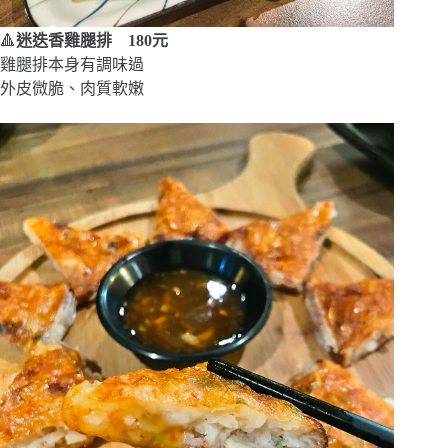
🔺
迷迭香雞腿排 180元
雞腿排本身有調味過
外皮微脆、肉質軟嫩