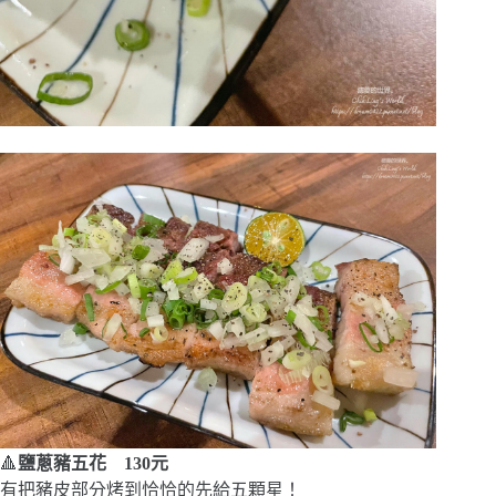
🔺
鹽蔥豬五花 130元
有把豬皮部分烤到恰恰的先給五顆星！