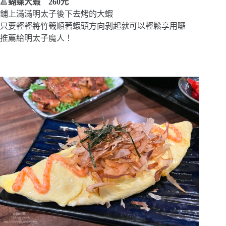
🔺
蝴蝶大蝦 260元
鋪上滿滿明太子後下去烤的大蝦
只要輕輕將竹籤順著蝦頭方向剝起就可以輕鬆享用囉
推薦給明太子魔人！