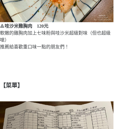
🔺
哇沙米雞胸肉 120元
軟嫩的雞胸肉加上七味粉與哇沙米超級對味（但也超級
嗆）
推薦給喜歡重口味一點的朋友們！
【菜單】