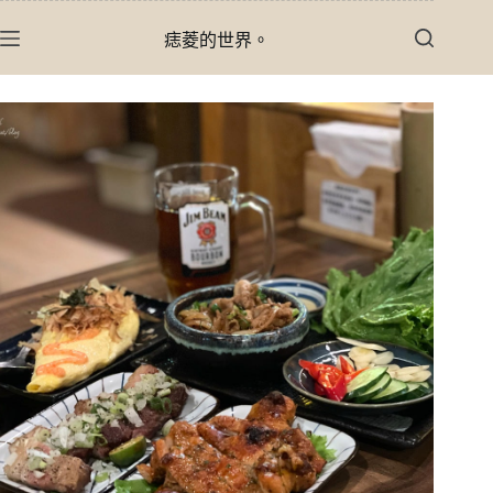
跳
痣菱的世界。
至
主
要
內
容