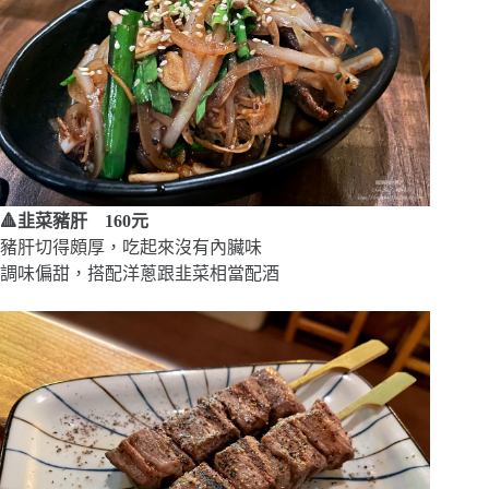
🔺韭菜豬肝 160元
豬肝切得頗厚，吃起來沒有內臟味
調味偏甜，搭配洋蔥跟韭菜相當配酒