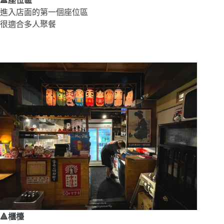
🔺座位區
進入店面的第一個座位區
很適合多人聚餐
🔺櫃檯