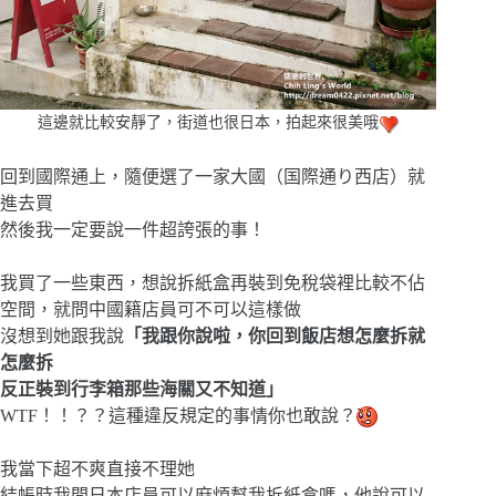
這邊就比較安靜了，街道也很日本，拍起來很美哦
回到國際通上，隨便選了一家大國（国際通り西店）就
進去買
然後我一定要說一件超誇張的事！
我買了一些東西，想說拆紙盒再裝到免稅袋裡比較不佔
空間，就問中國籍店員可不可以這樣做
沒想到她跟我說
「我跟你說啦，你回到飯店想怎麼拆就
怎麼拆
反正裝到行李箱那些海關又不知道」
WTF！！？？這種違反規定的事情你也敢說？
我當下超不爽直接不理她
結帳時我問日本店員可以麻煩幫我拆紙盒嗎，他說可以