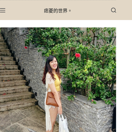
跳
痣菱的世界。
至
主
要
內
容