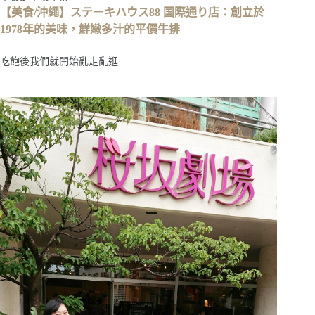
【美食/沖繩】ステーキハウス88 国際通り店：創立於
1978年的美味，鮮嫩多汁的平價牛排
吃飽後我們就開始亂走亂逛