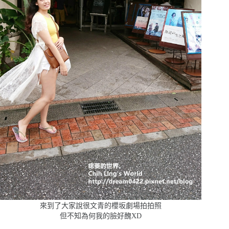
來到了大家說很文青的櫻坂劇場拍拍照
但不知為何我的臉好醜XD