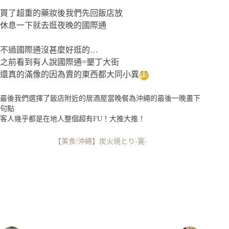
買了超重的藥妝後我們先回飯店放
休息一下就去逛夜晚的國際通
不過國際通沒甚麼好逛的…
之前看到有人說國際通=墾丁大街
還真的滿像的因為賣的東西都大同小異
最後我們選擇了飯店附近的居酒屋當晚餐為沖繩的最後一晚畫下
句點
客人幾乎都是在地人整個超有FU！大推大推！
【美食/沖繩】炭火焼とり-寛-