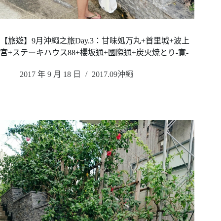
【旅遊】9月沖繩之旅Day.3：甘味処万丸+首里城+波上
宮+ステーキハウス88+櫻坂通+國際通+炭火焼とり-寛-
2017 年 9 月 18 日
2017.09沖繩