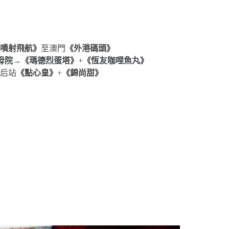
噴射飛航》
至澳門
《外港碼頭》
母院
→
《瑪德烈蛋塔》
+
《恆友咖哩魚丸》
后站
《點心皇》
+
《錦尚甜》