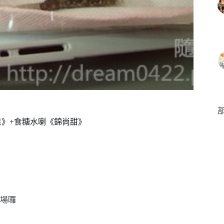
部
心皇》+食糖水喇《錦尚甜》
場囉