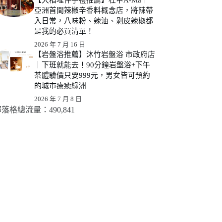
亞洲首間辣椒辛香料概念店，將辣帶
入日常，八味粉、辣油、剝皮辣椒都
是我的必買清單！
2026 年 7 月 16 日
【岩盤浴推薦】沐竹岩盤浴 市政府店
｜下班就能去！90分鐘岩盤浴+下午
茶體驗價只要999元，男女皆可預約
的城市療癒綠洲
2026 年 7 月 8 日
落格總流量：​490,841