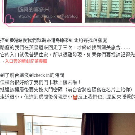
搭到
後我們就轉乘
來到北角尋找落腳處
香港站
港島線
路癡的我們在英皇道來回走了三次，才終於找到灝美旅舍……
它的入口就像普通住家，所以很難發現，如果你們要找請記得先
→
入口旁的新釗記茶餐廳
到了前台還沒到check in的時間
但櫃台很好給了我們門卡就上樓去啦！
抵達該樓層後要先按大門密碼（前台會將密碼寫在名片上給你）
走道很小，但進到房間後發現更小
反正我們也只是回來睡覺