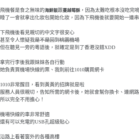
飛機餐是食之無味的
跟
，因為太難吃根本沒吃完
海鮮飯
蔓越莓酥
睡了一會就拿出化妝包開始化妝，因為下飛機後就要開始一連串
下飛機後看見親切的中文字很安心
甚至令人懷疑我
是不是回到桃園機場
但在聽見一旁的粵語後，就確定是到了香港沒錯XDD
拿完行李後我跟妹妹各自行動
她負責買機場快線的票、我則前往1010購買網卡
1010非常醒目，看到黃黃的招牌就是啦
服務人員很親切，告知所需的網卡後，她就會幫你換卡、連網路
所以完全不用擔心！
機場快線的車非常舒適
還有可以充電的USB孔超級貼心
沿路上看著窗外的各種高樓