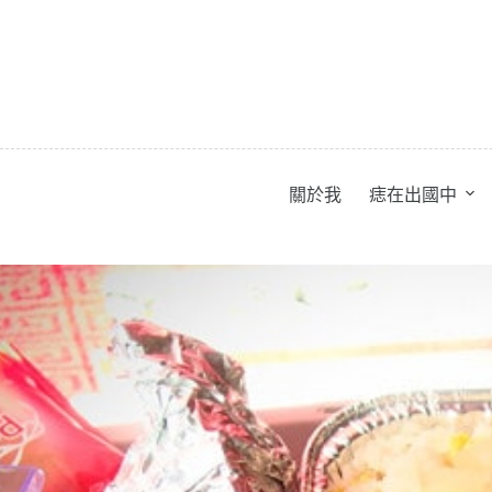
跳
至
主
要
內
容
關於我
痣在出國中