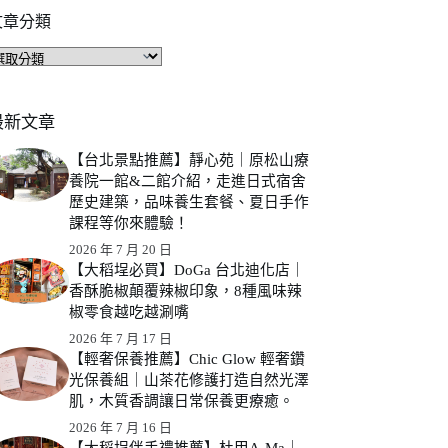
文章分類
文
章
分
類
最新文章
【台北景點推薦】靜心苑｜原松山療
養院一館&二館介紹，走進日式宿舍
歷史建築，品味養生套餐、夏日手作
課程等你來體驗！
2026 年 7 月 20 日
【大稻埕必買】DoGa 台北迪化店｜
香酥脆椒顛覆辣椒印象，8種風味辣
椒零食越吃越涮嘴
2026 年 7 月 17 日
【輕奢保養推薦】Chic Glow 輕奢鑽
光保養組｜山茶花修護打造自然光澤
肌，木質香調讓日常保養更療癒。
2026 年 7 月 16 日
【大稻埕伴手禮推薦】杜甲A-Ma｜