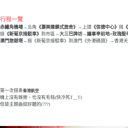
行程一覽
赤鱲角機場
→北角
《灝美連鎖式旅舍》
→上環
《信德中心》
搭
《
搭
《新葡京接駁車》
到市區→
大三巴牌坊
→
議事亭前地+玫瑰聖
澳門旅遊塔
→搭《新葡京接駁車》到澳門《外港碼頭》→香港天
第一次搭乘
香港航空
機上沒有娛樂、也沒有毛毯(快冷死T__T)
但是主題曲挺好聽的(???)