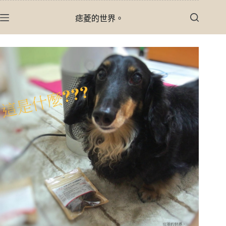
跳
痣菱的世界。
至
主
要
內
容