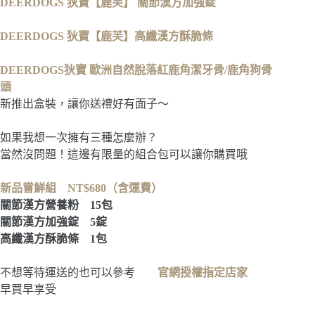
DEERDOGS 狄寶【鹿芙】 關節漢方加強錠
DEERDOGS 狄寶【鹿芙】高纖漢方酥脆條
DEERDOGS狄寶 歐洲自然脫落紅鹿角潔牙骨/鹿角狗骨
頭
新推出盒裝，讓你送禮好有面子～
如果我想一次擁有三種怎麼辦？
當然沒問題！這邊有限量的組合包可以讓你購買哦
新品嘗鮮組 NT$680（含運費）
關節漢方營養粉 15包
關節漢方加強錠 5錠
高纖漢方酥脆條 1包
不想等待運送的也可以參考
官網授權指定店家
早買早享受