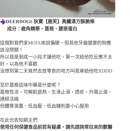
DEERDOGS 狄寶【鹿芙】高纖漢方酥脆條
成分：鹿角精華、葛根、膠原蛋白
這個對我們家MOJA來說偏硬，但其他牙齒健康的狗應
該沒問題！
所以我是剝成一小段才讓他吃，第一次給他吃反應不太
好，以為他不喜歡
沒想到第二天竟然去放零食的地方叫我拿給他吃XDDD
至於葛根這味中藥是什麼呢？
葛根性涼，可解肌退熱，生津止渴，透疹，升陽止瀉，
通經活絡
但體寒濕重、低血壓、低血糖則要小心服用
在此也告知飼主們
使用任何保健食品前若有疑慮，請先諮詢常往來的獸醫