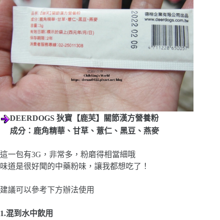
DEERDOGS 狄寶【鹿芙】關節漢方營養粉
成分：鹿角精華、甘草、薏仁、黑豆、燕麥
這一包有3G，非常多，粉磨得相當細哦
味道是很好聞的中藥粉味，讓我都想吃了！
建議可以參考下方辦法使用
1.混到水中飲用