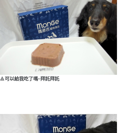
🔺
可以給我吃了嗎~拜託拜託