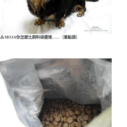
🔺
MOJA你怎麼比飼料袋還矮……（重點誤）