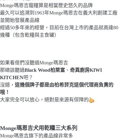
Monge瑪恩吉寵糧算是相當歷史悠久的品牌
最久可以追溯到1963年Monge瑪恩吉在義大利創建工廠
並開始發展產品線
經過50多年來的經營，目前在台灣上市的產品就高達80
幾種（包含乾糧與主食罐）
如果看倌們沒聽過Monge瑪恩吉
那總該聽過
Black Wood柏萊富
、
奇異廚房KIWI
KITCHEN
吧？
沒錯，
這幾個牌子都是由柏希菲克這個代理商負責的
哦！
大家完全可以放心，絕對是來源有保障的
Monge瑪恩吉犬用乾糧三大系列
Monge瑪恩吉旗下的產品線非常多