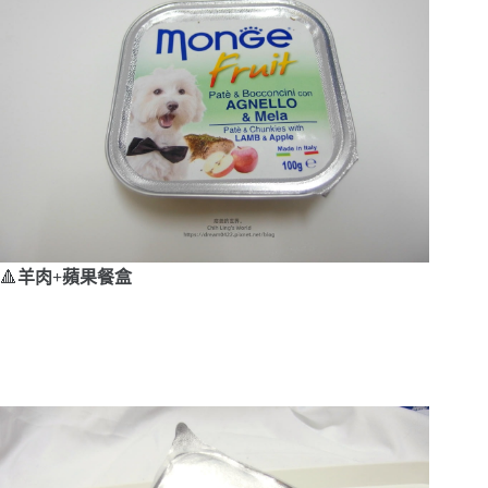
🔺
羊肉+蘋果餐盒