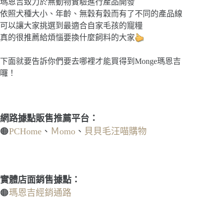
瑪恩吉致力於無動物實驗進行產品開發
依照犬種大小、年齡、無穀有穀而有了不同的產品線
可以讓大家挑選到最適合自家毛孩的寵糧
真的很推薦給煩惱要換什麼飼料的大家
下面就要告訴你們要去哪裡才能買得到Monge瑪恩吉
囉！
網路據點販售推薦平台：
🟠
PCHome
、
Ｍomo
、
貝貝毛汪喵購物
實體店面銷售據點：
🟠
瑪恩吉經銷通路