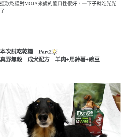
這款乾糧對MOJA來說的適口性很好，一下子就吃光光
了
本次試吃乾糧 Part2
真野無穀 成犬配方 羊肉+馬鈴薯+豌豆