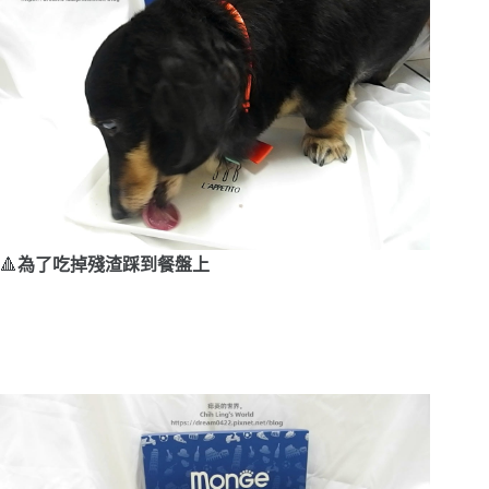
🔺
為了吃掉殘渣踩到餐盤上