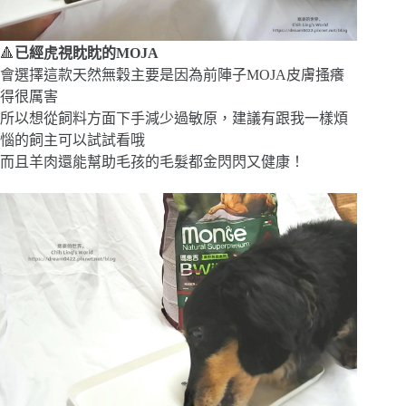
🔺
已經虎視眈眈的MOJA
會選擇這款天然無穀主要是因為前陣子MOJA皮膚搔癢
得很厲害
所以想從飼料方面下手減少過敏原，建議有跟我一樣煩
惱的飼主可以試試看哦
而且羊肉還能幫助毛孩的毛髮都金閃閃又健康！