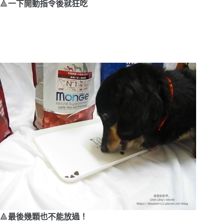
🔺
一下開動指令後就狂吃
🔺
最後幾顆也不能放過！