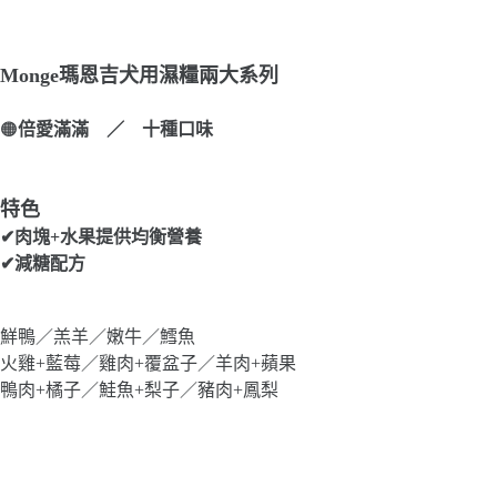
Monge瑪恩吉犬用濕糧兩大系列
🟠
倍愛滿滿 ／ 十種口味
特色
✔肉塊+水果提供均衡營養
✔減糖配方
鮮鴨／羔羊／嫩牛／鱈魚
火雞+藍莓／雞肉+覆盆子／羊肉+蘋果
鴨肉+橘子／鮭魚+梨子／豬肉+鳳梨