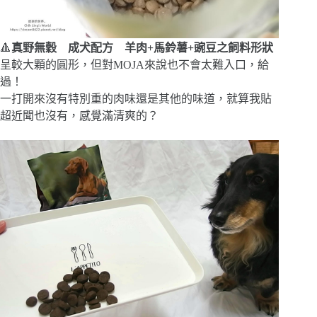
🔺
真野無穀 成犬配方 羊肉+馬鈴薯+豌豆之飼料形狀
呈較大顆的圓形，但對MOJA來說也不會太難入口，給
過！
一打開來沒有特別重的肉味還是其他的味道，就算我貼
超近聞也沒有，感覺滿清爽的？