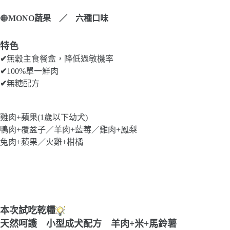
🟠
MONO蔬果 ／ 六種口味
特色
✔
無穀主食餐盒，降低過敏機率
✔
100%單一鮮肉
✔
無糖配方
雞肉+蘋果(1歲以下幼犬)
鴨肉+覆盆子／羊肉+藍莓／雞肉+鳳梨
兔肉+蘋果／火雞+柑橘
本次試吃乾糧
天然呵護 小型成犬配方 羊肉+米+馬鈴薯