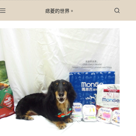
跳
痣菱的世界。
至
主
要
內
容