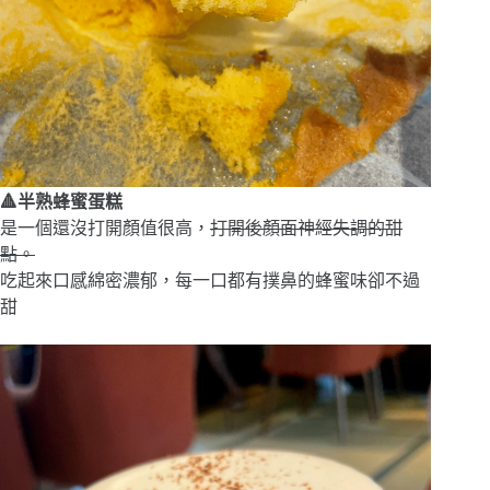
🔺半熟蜂蜜蛋糕
是一個還沒打開顏值很高，
打開後顏面神經失調的甜
點。
吃起來口感綿密濃郁，每一口都有撲鼻的蜂蜜味卻不過
甜