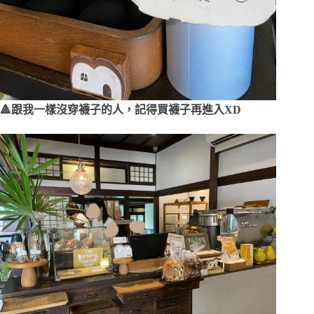
🔺跟我一樣沒穿襪子的人，記得買襪子再進入XD