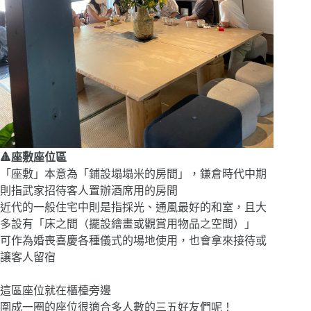
🔺座敷座位區
「座敷」本意為「鋪設塌塌米的房間」，鎌倉時代中期
則指武家招待客人置辦酒席用的房間
近代的一般住宅中則是指採光、通風最好的和室，且大
多設有「床之間（擺設繪畫或觀賞用物品之空間）」
可作為婚喪喜慶各種儀式的場地使用，也會拿來接待或
讓客人留宿
這區座位就在櫃檯旁邊
圍成一圈的座位很適合多人數的三五好友們呢！