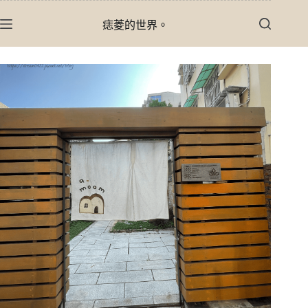
跳
痣菱的世界。
至
主
要
內
容