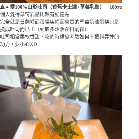
🔺
可愛100%山形吐司（香蕉卡士達+草莓乳酪） 180元
個人覺得草莓乳酪比較有記憶點
完全就是日劇裡面蛋糕店裡面會賣的草莓奶油蛋糕只是
換成吐司而已！（到底多想活在日劇裡）
吐司相當柔軟香甜，吃的時候會考驗如何不把料弄掉的
功力，要小心XD