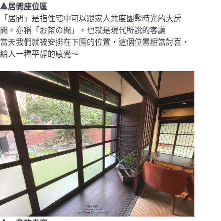
🔺居間座位區
「居間」是指住宅中可以跟家人共度團聚時光的大房
間，亦稱「お茶の間」，也就是現代所說的客廳
當天我們就被安排在下圖的位置，這個位置相當討喜，
給人一種平靜的感覺～