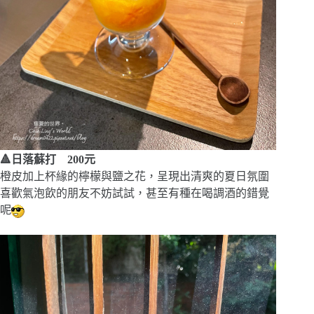
🔺日落蘇打 200元
橙皮加上杯緣的檸檬與鹽之花，呈現出清爽的夏日氛圍
喜歡氣泡飲的朋友不妨試試，甚至有種在喝調酒的錯覺
呢