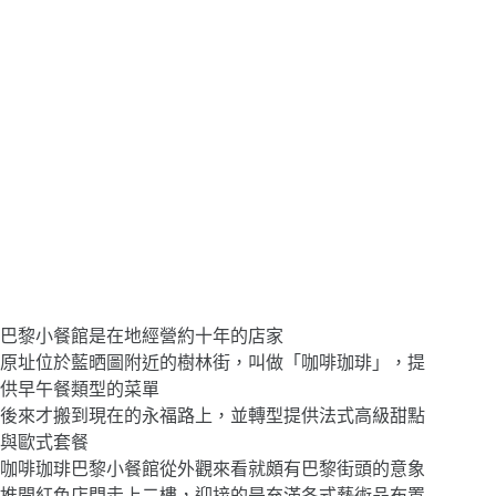
巴黎小餐館是在地經營約十年的店家
原址位於藍晒圖附近的樹林街，叫做「咖啡珈琲」，提
供早午餐類型的菜單
後來才搬到現在的永福路上，並轉型提供法式高級甜點
與歐式套餐
咖啡珈琲巴黎小餐館從外觀來看就頗有巴黎街頭的意象
推開紅色店門走上二樓，迎接的是充滿各式藝術品布置