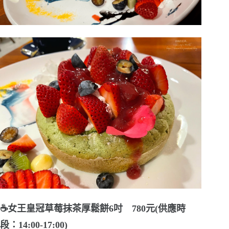
☕女王皇冠草莓抹茶厚鬆餅6吋 780元(供應時
段：14:00-17:00)