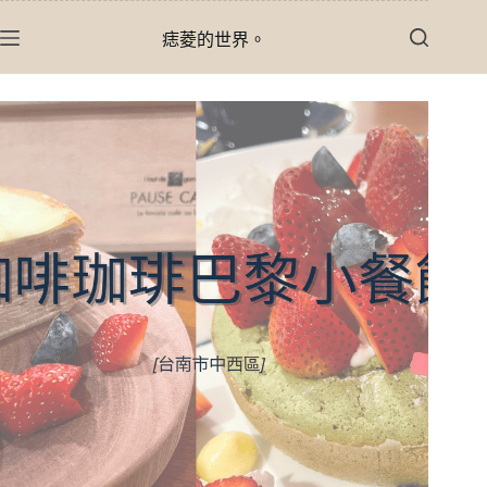
跳
痣菱的世界。
至
主
要
內
容