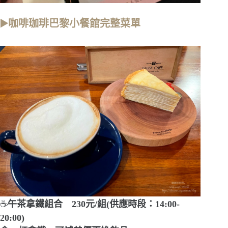
▶️咖啡珈琲巴黎小餐館完整菜單
☕
午茶拿鐵組合 230元/組(供應時段：14:00-
20:00)