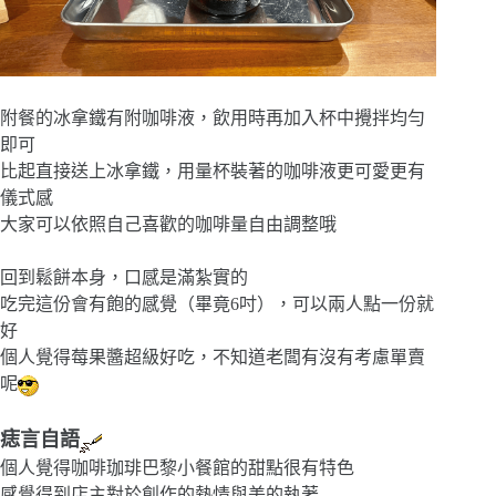
附餐的冰拿鐵有附咖啡液，飲用時再加入杯中攪拌均勻
即可
比起直接送上冰拿鐵，用量杯裝著的咖啡液更可愛更有
儀式感
大家可以依照自己喜歡的咖啡量自由調整哦
回到鬆餅本身，口感是滿紮實的
吃完這份會有飽的感覺（畢竟6吋），可以兩人點一份就
好
個人覺得莓果醬超級好吃，不知道老闆有沒有考慮單賣
呢
痣言自語
個人覺得咖啡珈琲巴黎小餐館的甜點很有特色
感覺得到店主對於創作的熱情與美的執著