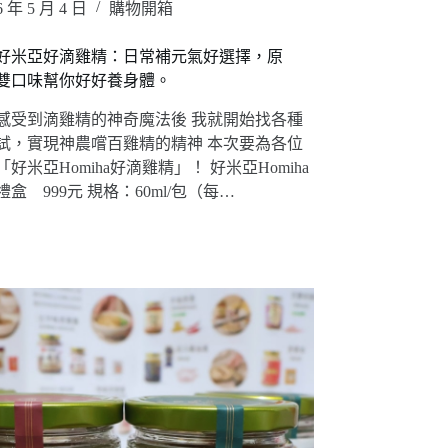
6 年 5 月 4 日
購物開箱
好米亞好滴雞精：日常補元氣好選擇，原
雙口味幫你好好養身體。
感受到滴雞精的神奇魔法後 我就開始找各種
試，實現神農嚐百雞精的精神 本次要為各位
好米亞Homiha好滴雞精」！ 好米亞Homiha
盒 999元 規格：60ml/包（每…