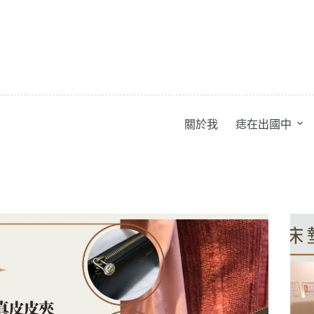
跳
至
主
要
內
容
關於我
痣在出國中