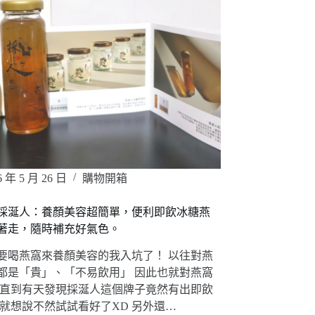
6 年 5 月 26 日
購物開箱
採涎人：養顏美容超簡單，便利即飲冰糖燕
著走，隨時補充好氣色。
要喝燕窩來養顏美容的我入坑了！ 以往對燕
都是「貴」、「不易飲用」 因此也就對燕窩
 直到有天發現採涎人這個牌子竟然有出即飲
 就想說不然試試看好了XD 另外還…