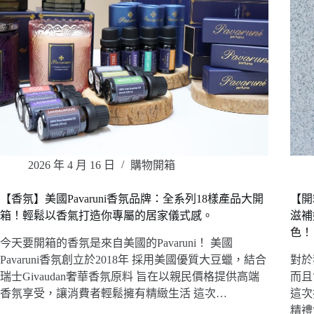
2026 年 4 月 16 日
購物開箱
【香氛】美國Pavaruni香氛品牌：全系列18樣產品大開
【開
箱！輕鬆以香氣打造你專屬的居家儀式感。
滋補
色！
今天要開箱的香氛是來自美國的Pavaruni！ 美國
Pavaruni香氛創立於2018年 採用美國優質大豆蠟，結合
對於
瑞士Givaudan奢華香氛原料 旨在以親民價格提供高端
而且
香氛享受，讓消費者輕鬆擁有精緻生活 這次…
這次
精禮