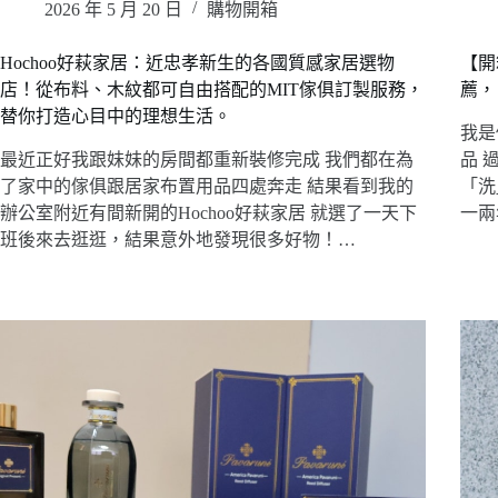
2026 年 5 月 20 日
購物開箱
Hochoo好萩家居：近忠孝新生的各國質感家居選物
【開
店！從布料、木紋都可自由搭配的MIT傢俱訂製服務，
薦，
替你打造心目中的理想生活。
我是
最近正好我跟妹妹的房間都重新裝修完成 我們都在為
品 
了家中的傢俱跟居家布置用品四處奔走 結果看到我的
「洗
辦公室附近有間新開的Hochoo好萩家居 就選了一天下
一兩
班後來去逛逛，結果意外地發現很多好物！…