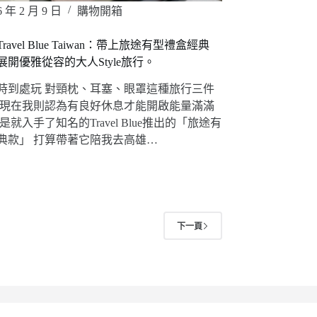
6 年 2 月 9 日
購物開箱
avel Blue Taiwan：帶上旅途有型禮盒經典
開優雅從容的大人Style旅行。
時到處玩 對頸枕、耳塞、眼罩這種旅行三件
 現在我則認為有良好休息才能開啟能量滿滿
是就入手了知名的Travel Blue推出的「旅途有
典款」 打算帶著它陪我去高雄…
下一頁