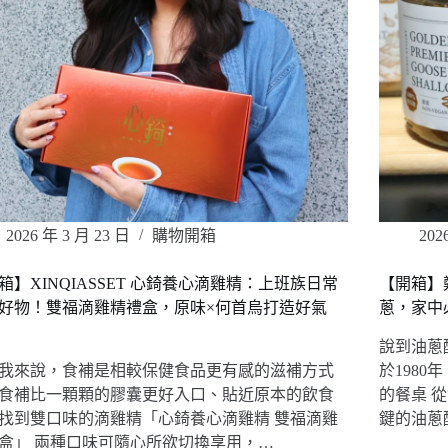
2026 年 3 月 23 日
購物開箱
202
箱】XINQIASSET 心錡養心滴雞精：上班族日常
【開箱】
好物！雙福滴雞精禮盒，原味×何首烏打造好氣
蔥，家中
說到油蔥
我來說，食補是相較保健食品更有感的滋補方式
於198
食補比一顆顆的膠囊更好入口、貼近原本的飲食
的餐桌 
找到雙口味的滴雞精「心錡養心滴雞精 雙福滴雞
鍵的油蔥
盒」 兩種口味可隨心所欲切換享用，…