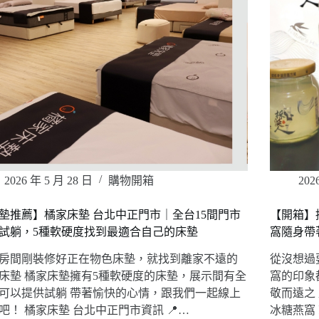
2026 年 5 月 28 日
購物開箱
202
墊推薦】橘家床墊 台北中正門市｜全台15間門市
【開箱】
試躺，5種軟硬度找到最適合自己的床墊
窩隨身帶
房間剛裝修好正在物色床墊，就找到離家不遠的
從沒想過
床墊 橘家床墊擁有5種軟硬度的床墊，展示間有全
窩的印象
可以提供試躺 帶著愉快的心情，跟我們一起線上
敬而遠之
吧！ 橘家床墊 台北中正門市資訊 📍…
冰糖燕窩