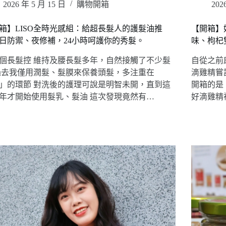
2026 年 5 月 15 日
購物開箱
202
箱】LISO全時光感組：給超長髮人的護髮油推
【開箱】
日防禦、夜修補，24小時呵護你的秀髮。
味、枸杞
個長髮控 維持及腰長髮多年，自然接觸了不少髮
自從之前
過去我僅用潤髮、髮膜來保養頭髮，多注重在
滴雞精嘗
」的環節 對洗後的護理可說是明智未開，直到這
開箱的是「
年才開始使用髮乳、髮油 這次發現竟然有…
好滴雞精禮