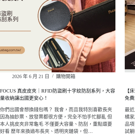
2026 年 6 月 21 日
購物開箱
FOCUS 真皮皮夾｜RFID防盜刷十字紋防刮系列，大容
【床
量收納讓出國更安心！
免費
你們出國會想換錢包嗎？ 我會，而且我特別喜歡長夾
最近
因為抽鈔票、放發票都很方便，完全不怕手忙腳亂 但
橘家
本人挑皮夾非常龜毛 不僅要大容量、防刮，重點還要
品項
好看 歷年來換過布長夾、透明夾鏈袋，但…
試躺