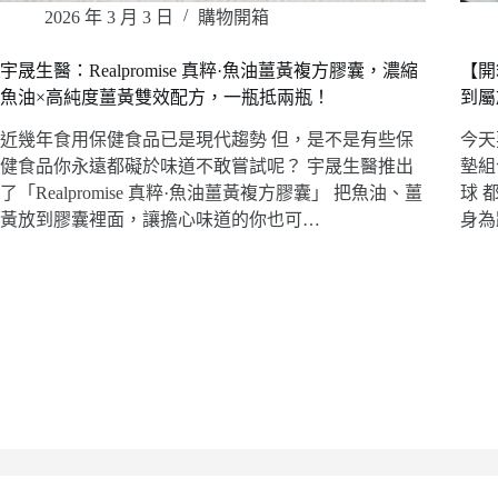
2026 年 3 月 3 日
購物開箱
宇晟生醫：Realpromise 真粹·魚油薑黃複方膠囊，濃縮
【開
魚油×高純度薑黃雙效配方，一瓶抵兩瓶！
到屬
近幾年食用保健食品已是現代趨勢 但，是不是有些保
今天
健食品你永遠都礙於味道不敢嘗試呢？ 宇晟生醫推出
墊組
了「Realpromise 真粹·魚油薑黃複方膠囊」 把魚油、薑
球 
黃放到膠囊裡面，讓擔心味道的你也可…
身為