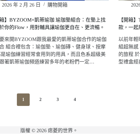
2026 年 2 月 26 日
購物開箱
202
箱】BYZOOM×凱蒂瑜珈 瑜珈墊組合：在墊上找
【開箱】Tr
於你的Flow，用對輔具讓瑜伽更自在、更流暢。
款，一起展
要來開BYZOOM跟我最愛的凱蒂瑜伽合作的瑜伽
以前年輕
合 組合裡包含：瑜伽墊、瑜伽磚、健身球、按摩
組超無感
都是瑜伽練習經常會用到的用具，而且色系超級美
的旅程 於
跟著凱蒂瑜伽頻道練習多年的老粉們一定…
型禮盒經
1
2
3
4
版權 © 2026 痣菱的世界。
網站維護：
金城事務所