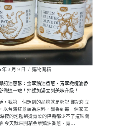
6 年 3 月 9 日
購物開箱
鄭記油蔥酥：金萃鵝油香蔥、青萃橄欖油香
必備這一罐！拌麵加湯立刻美味升級！
酥，我第一個想到的品牌就是鄭記 鄭記創立
0年，以台灣紅蔥頭為原料，飄香到每一個家庭
從深夜的泡麵到燙青菜的陪襯都少不了這味關
酥 今天就來開箱金萃鵝油香蔥、青…