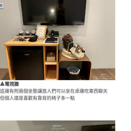
🔺電視牆
這邊有附兩個坐墊讓旅人們可以坐在桌邊吃東西聊天
但個人還是喜歡有靠背的椅子多一點