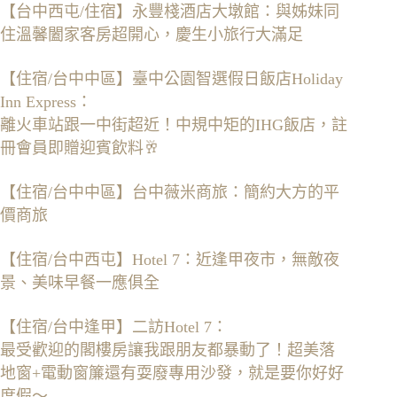
【台中西屯/住宿】永豐棧酒店大墩館：與姊妹同
住溫馨闔家客房超開心，慶生小旅行大滿足
【住宿/台中中區】臺中公園智選假日飯店Holiday
Inn Express：
離火車站跟一中街超近！中規中矩的IHG飯店，註
冊會員即贈迎賓飲料🥂
【住宿/台中中區】台中薇米商旅：簡約大方的平
價商旅
【住宿/台中西屯】Hotel 7：近逢甲夜市，無敵夜
景、美味早餐一應俱全
【住宿/台中逢甲】二訪Hotel 7：
最受歡迎的閣樓房讓我跟朋友都暴動了！超美落
地窗+電動窗簾還有耍廢專用沙發，就是要你好好
度假～