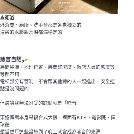
🔺衛浴
淋浴間、廁所、洗手台都是各自獨立的
這邊的水壓跟水溫都滿穩定的
痣言自語
房間裝潢、地理位置、房間整潔度、飯店人員的態度等
等都不錯
電梯部分有管制，不會跟其他棟的人一起進出，安全這
點是沒問題的
但最讓我無法忍受的缺點就是「噪音」
東協廣場本身是複合式大樓，裡面有KTV、電影院、撞
球館
想當然耳這些設施到了晚上就會成為噪音的來源