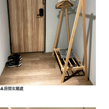
🔺房間玄關處