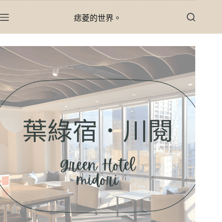
跳
痣菱的世界。
至
主
要
內
容