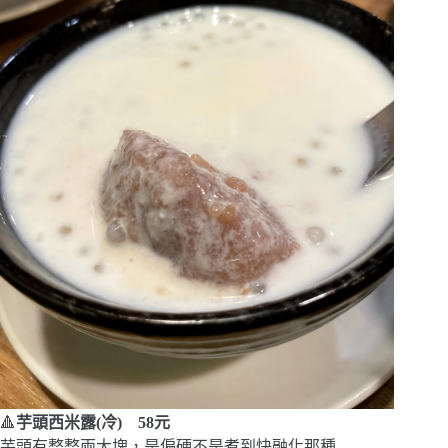
🔺
芋頭西米露(冷) 58元
芋頭有整整兩大塊，是偏硬不是煮到快融化那種