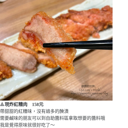
🔺
現炸紅糟肉 158元
帶甜甜的紅糟味，沒有過多的醃漬
需要鹹味的朋友可以到自助醬料區拿取想要的醬料哦
我是覺得原味就很好吃了～