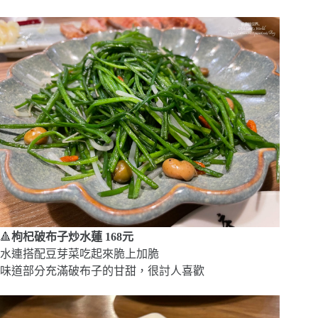
🔺
枸杞破布子炒水蓮 168元
水連搭配豆芽菜吃起來脆上加脆
味道部分充滿破布子的甘甜，很討人喜歡