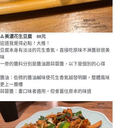
🔺
美濃花生豆腐 88元
這道我覺得必點！大推！
豆腐本身有淡淡的花生香氣，直接吃原味不淋醬就很美
味
一旁的醬料分別是醬油跟蒜蓉醬，以下是個別的心得
醬油：些微的醬油鹹味使花生香氣越發明顯，整體風味
更上一層樓
蒜蓉醬：重口味者適用，但會蓋住原本的味道