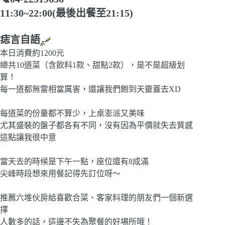
11:30~22:00(最後出餐至21:15)
痣言自語
本日消費約1200元
總共10道菜（含飲料1款、甜點2款），是不是超級划
算！
每一道都無雷相當厲害，還讓我們飽到天靈蓋去XD
每道菜的份量都不算少，上桌澎派又美味
尤其盛裝的盤子都各有不同，沒有因為平價就失去質感
這點讓我很中意
當天去的時候是下午一點，座位還有8成滿
尖峰時段想來用餐記得先訂位呀～
推薦六堆伙房給喜歡合菜、客家料理的朋友們一個新選
擇
人數多的話，這邊不失為聚餐的好場所哦！