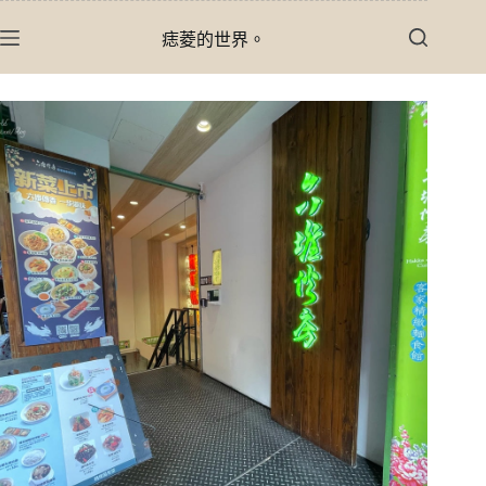
跳
痣菱的世界。
至
主
要
內
容