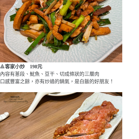
🔺
客家小炒 198元
內容有蔥段、魷魚、豆干、切成條狀的三層肉
口感豐富之餘，亦有炒過的鍋氣，是白飯的好朋友！