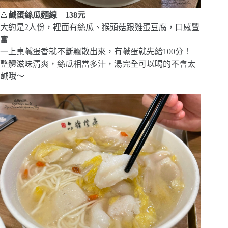
🔺
鹹蛋絲瓜麵線 138元
大約是2人份，裡面有絲瓜、猴頭菇跟雞蛋豆腐，口感豐
富
一上桌鹹蛋香就不斷飄散出來，有鹹蛋就先給100分！
整體滋味清爽，絲瓜相當多汁，湯完全可以喝的不會太
鹹哦～