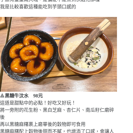
我是比較喜歡這種能吃到芋頭口感的
🔺
黑糖牛汶水 98元
這道是甜點中的必點！好吃又好玩！
將一旁附的花生粉、黑白芝麻、杏仁片、南瓜籽仁磨碎
後
再以黑糖麻糬裹上磨畢後的穀物即可食用
黑糖麻糬配上穀物後甜而不膩，也增添了口感，會讓人