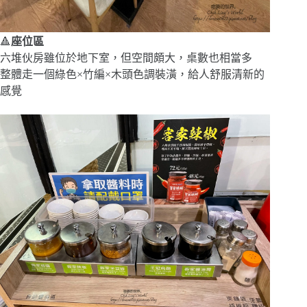
🔺
座位區
六堆伙房雖位於地下室，但空間頗大，桌數也相當多
整體走一個綠色×竹編×木頭色調裝潢，給人舒服清新的
感覺