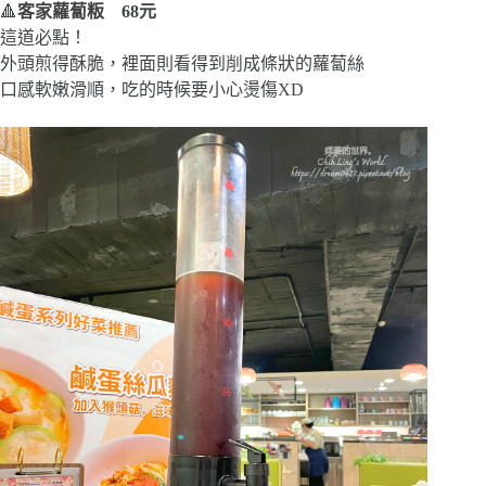
🔺
客家蘿蔔粄 68元
這道必點！
外頭煎得酥脆，裡面則看得到削成條狀的蘿蔔絲
口感軟嫩滑順，吃的時候要小心燙傷XD