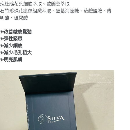
瑰杜鵑花葉細胞萃取、歐錦葵萃取
石竹珍珠花癒傷組織萃取、醣基海藻糖、菸鹼醯胺、傳
明酸、玻尿酸
✨改善皺紋鬆弛
✨彈性緊緻
✨減少細紋
✨減少毛孔粗大
✨明亮肌膚