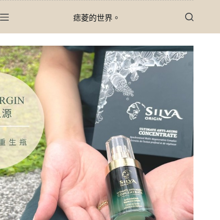
跳
痣菱的世界。
至
主
要
內
容