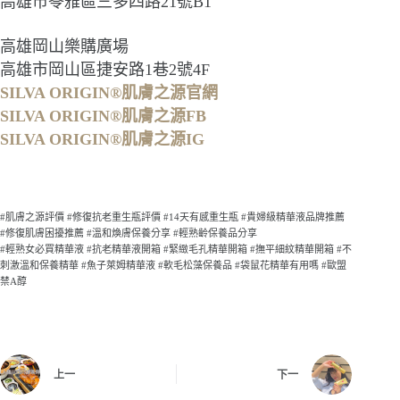
高雄市苓雅區三多四路21號B1
高雄岡山樂購廣場
高雄市岡山區捷安路1巷2號4F
SILVA ORIGIN®肌膚之源官網
SILVA ORIGIN®肌膚之源FB
SILVA ORIGIN®肌膚之源IG
#肌膚之源評價 #修復抗老重生瓶評價 #14天有感重生瓶 #貴婦級精華液品牌推薦
#修復肌膚困擾推薦 #溫和煥膚保養分享 #輕熟齡保養品分享
#輕熟女必買精華液 #抗老精華液開箱 #緊緻毛孔精華開箱 #撫平細紋精華開箱 #不
刺激溫和保養精華 #魚子萊姆精華液 #軟毛松藻保養品 #袋鼠花精華有用嗎 #歐盟
禁A醇
上一
下一