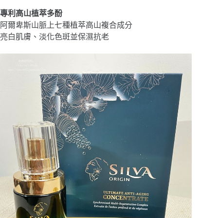
專利高山植萃多酚
阿爾卑斯山脈上七種植萃高山複合成分
亮白肌膚、淡化色斑並保濕抗老