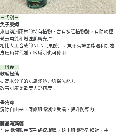
－代謝－
魚子萊姆
來自澳洲雨林的特有植物，含有多種植物酸，有助於輕
微去角質和增強肌膚光澤
相比人工合成的AHA（果酸），魚子萊姆更能溫和加速
皮膚角質代謝，敏感肌也可使用
－修復－
軟毛松藻
提高水分子的肌膚滲透力與保濕能力
改善肌膚柔軟度與舒適度
墨角藻
清除自由基，保護肌膚減少受損，提升防禦力
醣基海藻糖
在皮膚細胞表面形成保護膜，防止肌膚受到輻射、乾