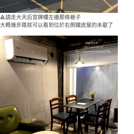
🔺請走大天后宮牌樓左邊那條巷子
大概幾步路就可以看到位於右側鐵皮屋的未歇了