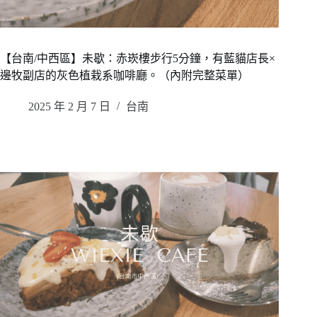
【台南/中西區】未歇：赤崁樓步行5分鐘，有藍貓店長×
邊牧副店的灰色植栽系咖啡廳。（內附完整菜單）
2025 年 2 月 7 日
台南