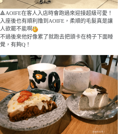
🔺AOIFE在客人入店時會跑過來迎接超級可愛！
入座後也有順利撸到AOIFE，柔順的毛髮真是讓
人欲罷不能啊
不過後來他好像累了就跑去把頭卡在椅子下面睡
覺，有夠Q！