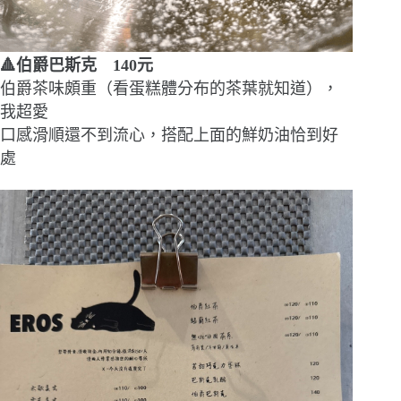
🔺伯爵巴斯克 140元
伯爵茶味頗重（看蛋糕體分布的茶葉就知道），
我超愛
口感滑順還不到流心，搭配上面的鮮奶油恰到好
處