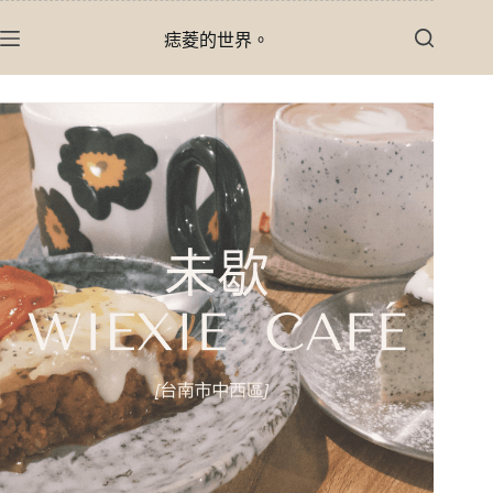
跳
痣菱的世界。
至
主
要
內
容