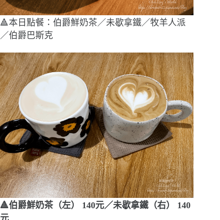
🔺本日點餐：伯爵鮮奶茶／未歇拿鐵／牧羊人派
／伯爵巴斯克
🔺伯爵鮮奶茶（左） 140元／未歇拿鐵（右） 140
元