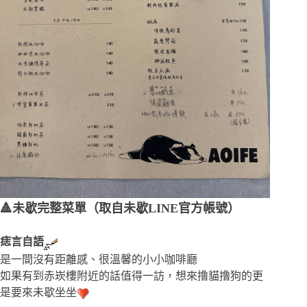
🔺未歇完整菜單（取自未歇LINE官方帳號）
痣言自語
是一間沒有距離感、很溫馨的小小咖啡廳
如果有到赤崁樓附近的話值得一訪，想來撸貓撸狗的更
是要來未歇坐坐