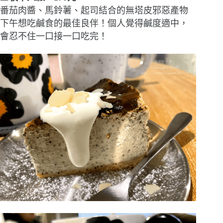
番茄肉醬、馬鈴薯、起司結合的無塔皮邪惡產物
下午想吃鹹食的最佳良伴！個人覺得鹹度適中，
會忍不住一口接一口吃完！