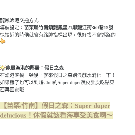
龍鳳漁港交通方式
導航設定：
苗栗縣竹南鎮龍鳳里21鄰龍江街369巷15號
快接近的時候就會有路牌指標出現，很好找不會迷路的
龍鳳漁港的鄰居：假日之森
在漁港飽餐一頓後，就來假日之森踏浪戲水消化一下！
如果餓了也可以到超Chill的Super duper蔬皮肚皮吃點東
西再回家哦
【苗栗/竹南】假日之森：Super duper
delucious！休假就該看海享受美食啊～