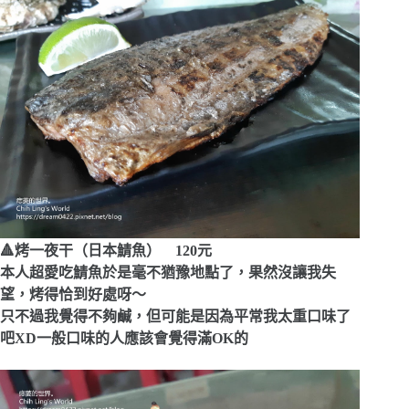
🔺烤一夜干（日本鯖魚） 120元
本人超愛吃鯖魚於是毫不猶豫地點了，果然沒讓我失
望，烤得恰到好處呀～
只不過我覺得不夠鹹，但可能是因為平常我太重口味了
吧XD一般口味的人應該會覺得滿OK的