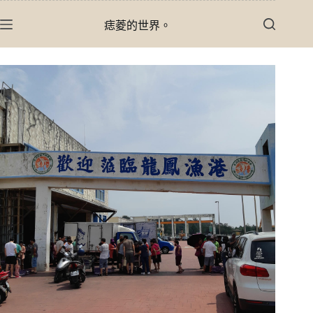
跳
痣菱的世界。
至
主
要
內
容