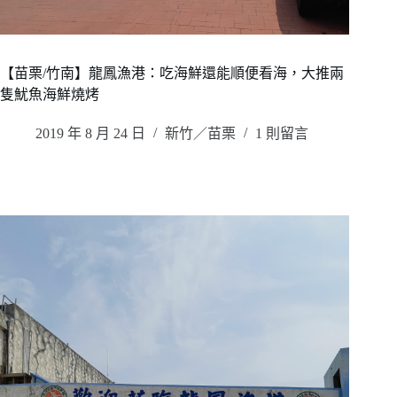
【苗栗/竹南】龍鳳漁港：吃海鮮還能順便看海，大推兩
隻魷魚海鮮燒烤
2019 年 8 月 24 日
新竹／苗栗
1 則留言