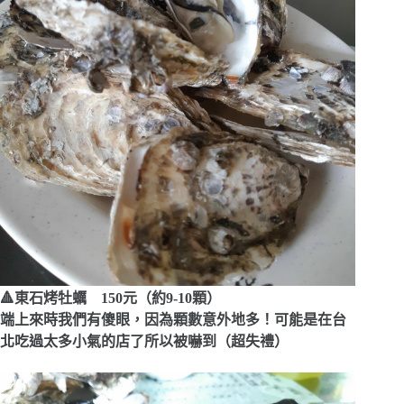
🔺東石烤牡蠣 150元（約9-10顆）
端上來時我們有傻眼，因為顆數意外地多！可能是在台
北吃過太多小氣的店了所以被嚇到（超失禮）