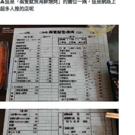
🔺這是「兩隻魷魚海鮮燒烤」的攤位一隅，這是網路上
超多人推的店呢