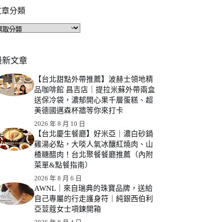
文章分類
文
章
分
類
最新文章
【台北甜點外帶推薦】波赫士領地精
品咖啡館 昌吉店｜提拉米蘇外帶兩盒
送保冷袋，濃郁開心果千層蛋糕、超
美德國邁森杯牆等你來打卡
2026 年 8 月 10 日
【台北慶生餐廳】好米亞｜濃白砂鍋
雞湯必點，大啖人氣冰釀紅燒肉、山
楂糖醋肉！台北聚餐餐廳推薦（內附
菜單&點餐指南）
2026 年 8 月 6 日
AWNL｜來自瑞典的珠寶品牌，送給
自己專屬的行走護身符｜純銀⻄伯利
亞荳蔻⼥⼠項鍊開箱