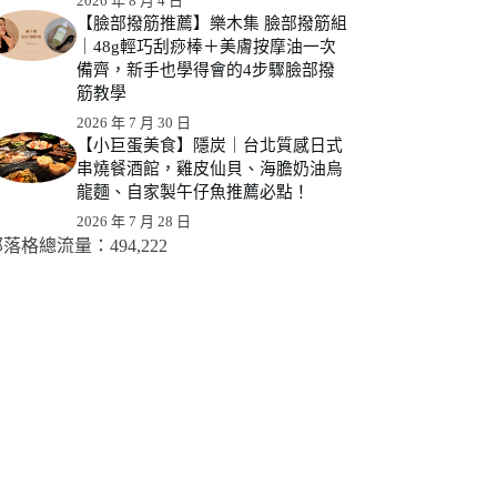
2026 年 8 月 4 日
【臉部撥筋推薦】樂木集 臉部撥筋組
｜48g輕巧刮痧棒＋美膚按摩油一次
備齊，新手也學得會的4步驟臉部撥
筋教學
2026 年 7 月 30 日
【小巨蛋美食】隱炭｜台北質感日式
串燒餐酒館，雞皮仙貝、海膽奶油烏
龍麵、自家製午仔魚推薦必點！
2026 年 7 月 28 日
落格總流量：​494,222