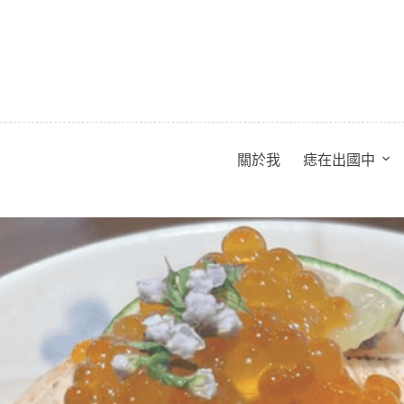
跳
至
主
要
內
容
關於我
痣在出國中