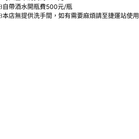
꒱自帶酒水開瓶費500元/瓶
꒱本店無提供洗手間，如有需要麻煩請至捷運站使用