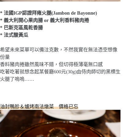
* 法國IGP認證拜雍火腿(Jambon de Bayonne)
* 義大利開心果肉腸 or 義大利香料豬肉捲
* 巴斯克區風乾香腸
* 法式酸黃瓜
希望未來菜單可以備注克數，不然我實在無法憑空想像
份量
香料豬肉捲雖然風味不錯，但切得極薄毫無口感
吃著吃著就想念起某餐廳600元(30g)由侍肉師切的黑標生
火腿了嗚嗚……
油封鴨胗＆爐烤南法燉菜 價格已忘