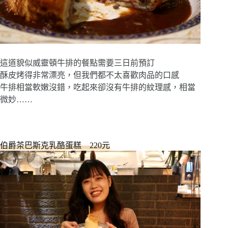
這道貌似威靈頓牛排的餐點需要三日前預訂
酥皮烤得非常漂亮，但我們都不太喜歡肉品的口感
牛排相當軟嫩沒錯，吃起來卻沒有牛排的紋理感，相當
微妙……
伯爵茶巴斯克乳酪蛋糕 220元