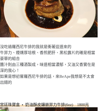
沒吃過羅西尼牛排的我就是衝著這道來的
牛菲力、煙燻厚培根、香煎肥肝、黑松露片的確是相當
豪華的組合
醬汁則由三種酒製成，味道相當濃郁，又油又香實在是
深的我心！
如果是想初嘗羅西尼牛排的話，來BeApe我想是不太會
出錯的
宮廷珠寶盒 • 奶油酥皮鑲嵌菲力牛排(6oz) 1800元