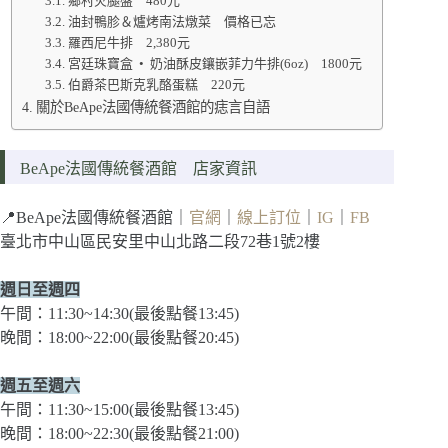
鄉村火腿盤 480元
油封鴨胗＆爐烤南法燉菜 價格已忘
羅西尼牛排 2,380元
宮廷珠寶盒 • 奶油酥皮鑲嵌菲力牛排(6oz) 1800元
伯爵茶巴斯克乳酪蛋糕 220元
關於BeApe法國傳統餐酒館的痣言自語
BeApe法國傳統餐酒館 店家資訊
📍BeApe法國傳統餐酒館｜
官網
｜
線上訂位
｜
IG
｜
FB
臺北市中山區民安里中山北路二段72巷1號2樓
週日至週四
午間：11:30~14:30(最後點餐13:45)
晚間：18:00~22:00(最後點餐20:45)
週五至週六
午間：11:30~15:00(最後點餐13:45)
晚間：18:00~22:30(最後點餐21:00)