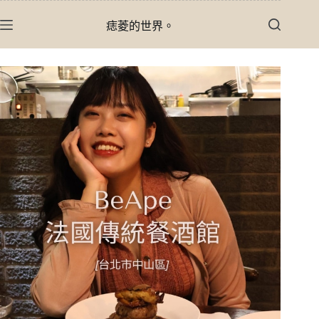
跳
痣菱的世界。
至
主
要
內
容