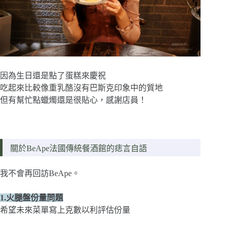
因為生日還是點了蛋糕來慶祝
吃起來比較像重乳酪沒有巴斯克印象中的質地
但有幫忙點蠟燭還是很貼心，感謝店員！
關於BeApe法國傳統餐酒館的痣言自語
我不會再回訪BeApe。
1.火腿盤份量問題
希望未來菜單寫上克數以利評估份量