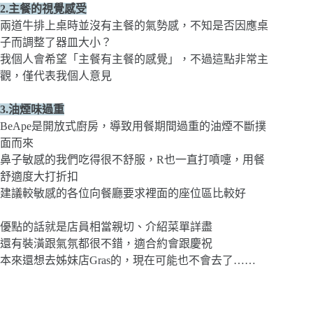
2.主餐的視覺感受
兩道牛排上桌時並沒有主餐的氣勢感，不知是否因應桌
子而調整了器皿大小？
我個人會希望「主餐有主餐的感覺」，不過這點非常主
觀，僅代表我個人意見
3.油煙味過重
BeApe是開放式廚房，導致用餐期間過重的油煙不斷撲
面而來
鼻子敏感的我們吃得很不舒服，R也一直打噴嚏，用餐
舒適度大打折扣
建議較敏感的各位向餐廳要求裡面的座位區比較好
優點的話就是店員相當親切、介紹菜單詳盡
還有裝潢跟氣氛都很不錯，適合約會跟慶祝
本來還想去姊妹店Gras的，現在可能也不會去了……