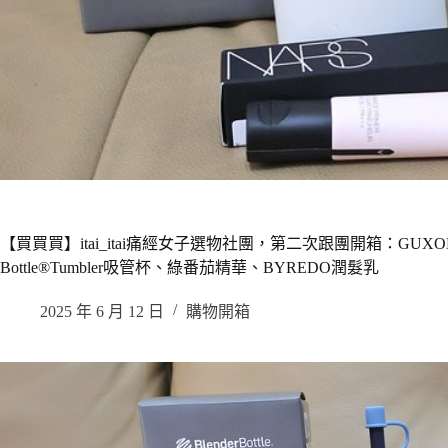
【買買買】itai_itai痛經女子選物社團，第二次跟團開箱：GUXO
Bottle®Tumbler吸管杯、綠番茄精華、BYREDO潤髮乳
2025 年 6 月 12 日
購物開箱