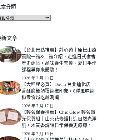
文章分類
文
章
分
類
最新文章
【台北景點推薦】靜心苑｜原松山療
養院一館&二館介紹，走進日式宿舍
歷史建築，品味養生套餐、夏日手作
課程等你來體驗！
2026 年 7 月 20 日
【大稻埕必買】DoGa 台北迪化店｜
香酥脆椒顛覆辣椒印象，8種風味辣
椒零食越吃越涮嘴
2026 年 7 月 17 日
【輕奢保養推薦】Chic Glow 輕奢鑽
光保養組｜山茶花修護打造自然光澤
肌，木質香調讓日常保養更療癒。
2026 年 7 月 16 日
【大稻埕伴手禮推薦】杜甲A-Ma｜