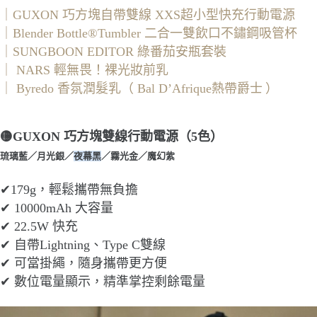
｜GUXON 巧方塊自帶雙線 XXS超小型快充行動電源
｜Blender Bottle
®
Tumbler 二合一雙飲口不鏽鋼吸管杯
｜SUNGBOON EDITOR 綠番茄安瓶套裝
｜ NARS 輕無畏！裸光妝前乳
｜ Byredo 香氛潤髮乳（ Bal D’Afrique熱帶爵士
）
🟡GUXON 巧方塊雙線行動電源（5色）
琉璃藍／月光銀／
夜幕黑
／霧光金／魔幻紫
✔179g，輕鬆攜帶無負擔
✔ 10000mAh 大容量
✔ 22.5W 快充
✔ 自帶Lightning、Type C雙線
✔ 可當掛繩，隨身攜帶更方便
✔ 數位電量顯示，精準掌控剩餘電量