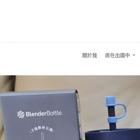
跳
至
主
要
內
容
關於我
痣在出國中