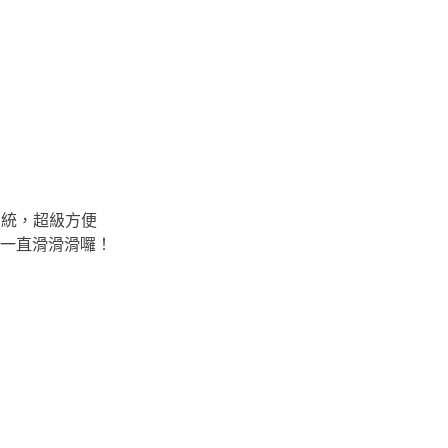
系統，超級方便
一直滑滑滑囉！