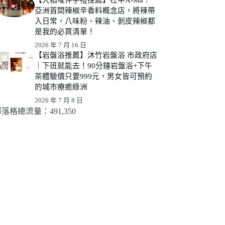
亞洲首間辣椒辛香料概念店，將辣帶
入日常，八味粉、辣油、剝皮辣椒都
是我的必買清單！
2026 年 7 月 16 日
【岩盤浴推薦】沐竹岩盤浴 市政府店
｜下班就能去！90分鐘岩盤浴+下午
茶體驗價只要999元，男女皆可預約
的城市療癒綠洲
2026 年 7 月 8 日
落格總流量：​491,350