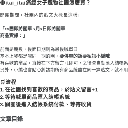
🔴itai_itai痛經女子選物社團怎麼買？
開團期間，社團內的貼文大概長這樣↓
「xx團即將關單 x月x日即將關單
商品資訊：」
前面是期數，後面日期則為最後喊單日
基本上我都是喊同一期的團，
要併單的話要私訊小編哦
有喜歡的商品，直接在下方留言+1即可，之後會自動匯入結帳
另外，小編也會貼心將該期所有商品統整在同一篇貼文，就不用
🛒流程
1.在社團找到喜歡的商品，於貼文留言+1
2.等待喊單商品匯入結帳系統
3.關團後進入結帳系統付款、等待收貨
文章目錄