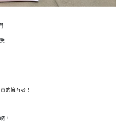
們！
受
專頁的擁有者！
啊！