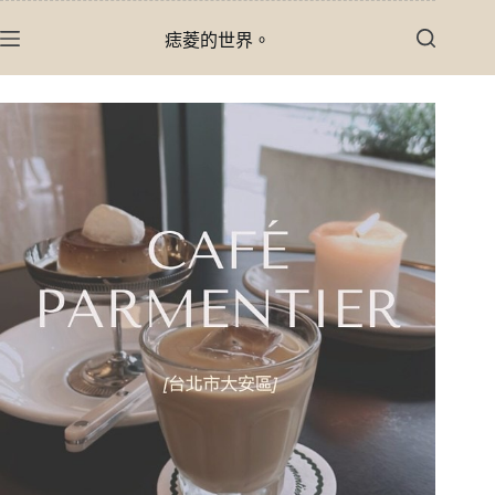
跳
痣菱的世界。
至
主
要
內
容