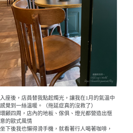
入座後，店員替我點起燭光，讓我在1月的氣溫中
感覺到一絲溫暖。（拖延症真的沒救了）
環顧四周，店內的地板、傢俱、燈光都營造出愜
意的歐式風情
坐下後我也懶得滑手機，就看著行人喝著咖啡，