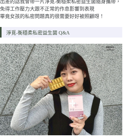
出差的話我會帶一片淨覓-衡穩柔私密益生菌隨身攜帶，
免得工作壓力大跟不正常的作息影響到表現
畢竟女孩的私密問題真的很需要好好被照顧呀！
淨覓-衡穩柔私密益生菌 Q&A