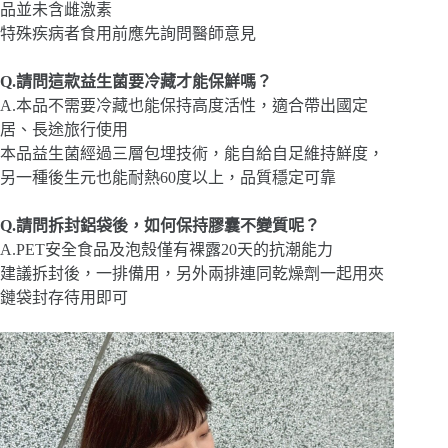
品並未含雌激素
特殊疾病者食用前應先詢問醫師意見
Q.請問這款益生菌要冷藏才能保鮮嗎？
A.本品不需要冷藏也能保持高度活性，適合帶出國定
居、長途旅行使用
本品益生菌經過三層包埋技術，能自給自足維持鮮度，
另一種後生元也能耐熱60度以上，品質穩定可靠
Q.請問拆封鋁袋後，如何保持膠囊不變質呢？
A.PET安全食品及泡殼僅有裸露20天的抗潮能力
建議拆封後，一排備用，另外兩排連同乾燥劑一起用夾
鏈袋封存待用即可