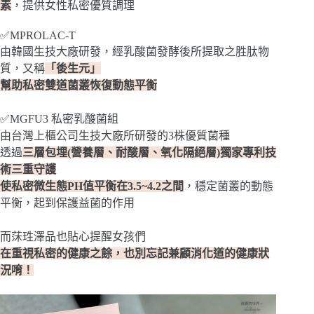
素
，提供女性私密優質調理
✅MPROLAC-T
由韓國生技大廠研發，經乳酸菌發酵後所提取之胜肽物
質，又稱
「後生元」
幫助私密雙道菌叢恢復動態平衡
✅MGFU3 私密乳酸菌組
由台灣上櫃公司生技大廠所研發的3株優質菌種
透過
三層包埋(營養層、耐酸層、氧化隔絕層)獨家專利技
術三重守護
使私密微生態PH值平衡在3.5~4.2之間
，穩定菌叢的動態
平衡，起到保護益菌的作用
而莯珄澤品也貼心提醒女孩們
在重視私密的健康之餘，也別忘記兼顧消化道的健康狀
況唷！