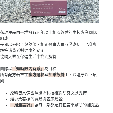
莯珄澤品由一群擁有20年以上相關經驗的生技專業團隊
組成
長期以來除了與藥師、相關醫事人員互動密切，也參與
解答消費者對健康的疑問
協助大眾在保健生活中找到解答
團隊以
「短時限內有感」
為目標
所有配方著重在
複方邏輯
與
加乘設計
上，並遵守以下原
則
原料皆具備國際級專利授權與研究文獻支持
經專業審核的實驗與臨床驗證
「足量設計」
讓每一劑都是真正帶來幫助的補充品