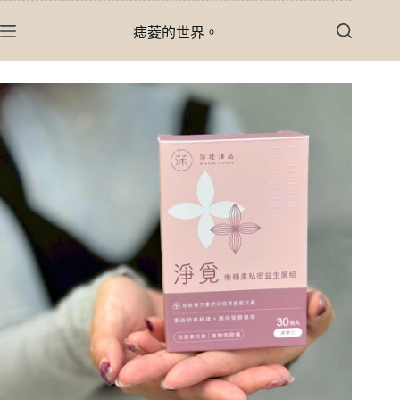
跳
痣菱的世界。
至
主
要
內
容