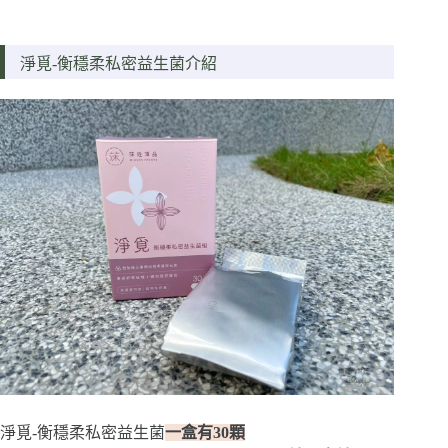
淨覓-衡穩柔私密益生菌介紹
淨覓-衡穩柔私密益生菌
一盒有30顆