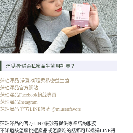
淨覓-衡穩柔私密益生菌 哪裡買？
莯珄澤品 淨覓-衡穩柔私密益生菌
莯珄澤品官方網站
莯珄澤品Facebook粉絲專頁
莯珄澤品Instagram
莯珄澤品 官方LINE帳號 @miusenfavors
莯珄澤品的官方LINE帳號有提供專業諮詢服務
不知道該怎麼挑選產品或怎麼吃的話都可以透過LINE得