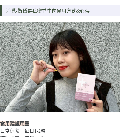
淨覓-衡穩柔私密益生菌食用方式&心得
食用建議用量
日常保養 每日1-2粒