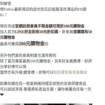
到解答
想Follow最新資訊的話也別忘記追蹤莯珄澤品的FB跟
IG！
現在完成
官網註冊會員不限金額可現折100元購物金
加入官方
LINE好友則有
50元折扣碼
，新會員
首購還有50
元購物金
200元購物金
最高可獲得
😍
另外他們家的會員制度也滿完善的
除了當月壽星最高500元購物金，另有好友推薦禮、好評
分享好禮可以領
當然也有升級/續會禮，詳情可以
點這裡查看會員權益
如果你還在找一款能夠維持穩定狀態的女孩保健食品
可以試試淨覓-衡穩柔私密益生菌，讓你美麗自在每一天
❤️