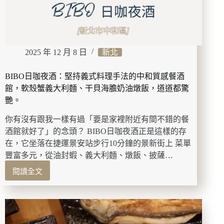
紀
錄：
韓
國
顏
2025 年 12 月 8 日
新北
料
腮
紅、
BIBO日咖夜酒：堅持義式料理手法的中和質感餐酒
積
館，軟殼蟹義大利麵、干貝海膽奶油燉飯，道道都驚
雪
艷。
草
氣
你有沒有跟我一樣有過「要是家裡附近有間不錯的餐
墊、
酒館就好了」的念頭？ BIBO日咖夜酒正是這樣的存
PDRN
在，它坐落在捷運景安站步行10分鐘的景新街上 菜單
安
豐富多元，從油封蝦、義大利麵、燉飯、披薩…
瓶、
嫩
閱讀全文
BIBO
足
日
棒、
咖
Mybee
夜
去
酒：
汙