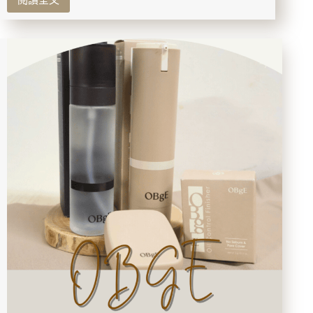
【台
助
北
私
中
密
山】
肌
串
煥
藏
白
燒
柔
鳥
嫩！
居
酒
屋：
串
燒、
炸
物、
生
魚
片、
炒
物
全