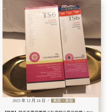
選，
木
漢
村
方
拓
植
哉
萃
大
14
神
天
代
澎
言！
亮
專
肌
為
膚。
東
方
女
性
設
計
的
All
in
2025 年 12 月 24 日
美妝、美容
One
面
霜，