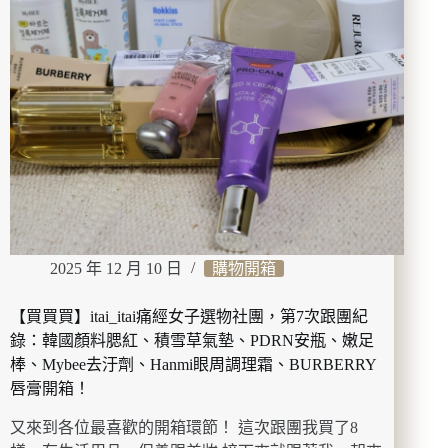
牌
OBgE
產
品
實
測
持
妝
度！
自
然
遮
瑕
2025 年 12 月 10 日
購物開箱
素
顏
霜、
【買買買】itai_itai痛經女子選物社團，第7次跟團紀
涼
錄：韓國顏料腮紅、積雪草氣墊、PDRN安瓶、嫩足
感
棒、Mybee去汙劑、Hanmi眼周調理霜、BURBERRY
水
唇膏開箱！
潤
定
又來到各位最喜歡的開箱環節！ 這次跟團我買了8
妝