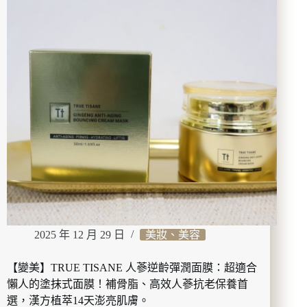
萃
舒
膚
蕾
根
本
鬆
腿
神
霜！
無
藥
性、
無
色
素、
2025 年 12 月 29 日
美妝、美容
無
香
精，
【變美】TRUE TISANE 人蔘逆齡彈潤面膜：超適合
在
懶人的塗抹式面膜！補骨脂、高效人蔘抗老保養首
每
選，漢方植萃14天澎亮肌膚。