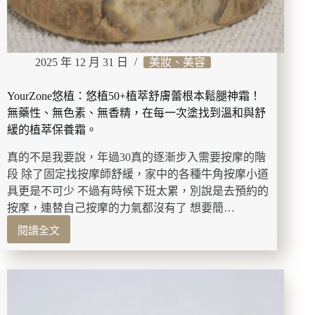
回
亮
白
有
2025 年 12 月 31 日
美妝、美容
感
肌，
一
YourZone悠植：悠植50+植萃舒膚蕾根本鬆腿神霜！
瓶
無藥性、無色素、無香精，在每一次塗找到溫和與舒
就
緩的植萃保養霜。
夠！
真的不是我要說，年過30真的逐漸步入需要按摩的階
段 除了固定找按摩師舒緩，家中的各種牛角按摩小道
具更是不可少 不過有時候下班太累，別說是去預約的
按摩，連替自己按摩的力氣都沒有了 想要簡…
閱讀全文
YourZone
悠
植：
悠
植
50+植