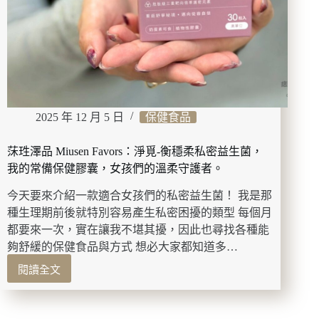
超
費
工
一
夜
干！
大
推
2025 年 12 月 5 日
保健食品
鹽
燒
莯珄澤品 Miusen Favors：淨覓-衡穩柔私密益生菌，
雞
正
我的常備保健膠囊，女孩們的溫柔守護者。
肉、
今天要來介紹一款適合女孩們的私密益生菌！ 我是那
黑
豚
種生理期前後就特別容易產生私密困擾的類型 每個月
辣
都要來一次，實在讓我不堪其擾，因此也尋找各種能
炒
夠舒緩的保健食品與方式 想必大家都知道多…
飯、
閱讀全文
解
莯
酒
珄
用
澤
雞