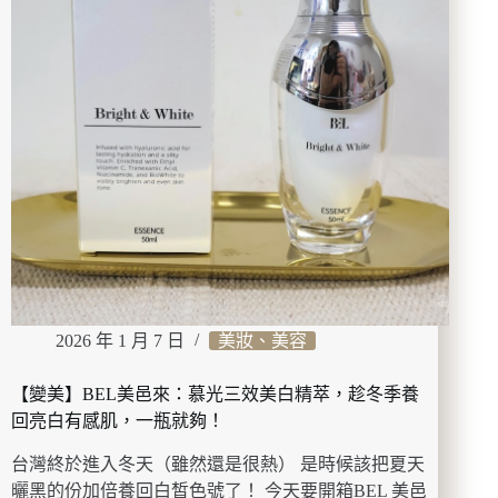
香
菜
拿
鐵、
香
菜
巴
斯
克、
乳
酪
香
菜
捲、
2026 年 1 月 7 日
美妝、美容
香
菜
可
【變美】BEL美邑來：慕光三效美白精萃，趁冬季養
頌
回亮白有感肌，一瓶就夠！
沒
有
台灣終於進入冬天（雖然還是很熱） 是時候該把夏天
點
曬黑的份加倍養回白皙色號了！ 今天要開箱BEL 美邑