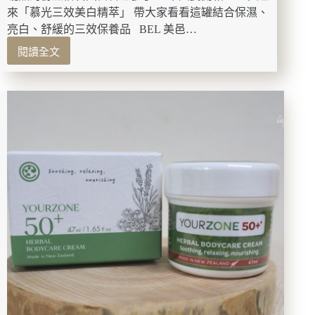
不
來「慕光三效美白精萃」 帶大家看看這罐結合保濕、
到，
亮白、舒緩的三效保養品 BEL 美邑…
只
有
閱讀全文
【變
你
美】
想
BEL
不
美
到！
邑
來：
慕
光
三
效
美
白
精
萃，
趁
冬
季
養