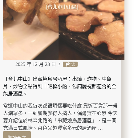
光
最
佳
拍
檔：
TS6
私
密
淨
嫩
2025 年 12 月 23 日
台北
去
角
質
【台北中山】串藏燒鳥居酒屋：串燒、炸物、生魚
霜、
片、炒物全點得到！吧檯小酌、包廂慶祝都適合的全
TS6
能居酒屋。
蜜
桃
常逛中山的我每次都很煩惱要吃什麼 靠近百貨那一帶
煥
人潮眾多，一到餐期就得人擠人，偶爾實在心累 今天
白
要介紹位於林森北路的「串藏燒鳥居酒屋」，是一間
凝
充滿日式風情、菜色又超豐富多元的居酒屋 …
膠，
幫
閱讀全文