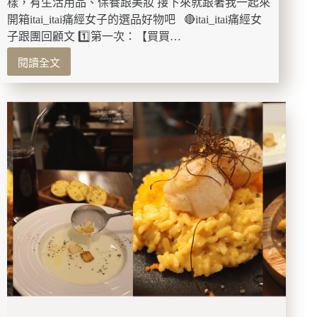
樣，有生活用品、保養跟美妝 接下來就跟著我一起來
噴
開箱itai_itai痛經女子的選品好物吧 🔴itai_itai痛經女
霧、
子跟團回顧文 1️⃣第一次：【買買…
絲
絨
閱讀全文
【買
凝
買
凍
買】
控
itai_itai
油
痛
蜜
經
粉
女
餅
子
使
選
用
物
心
社
得
團，
分
第
享
7
次
跟
團