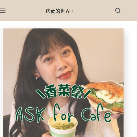
跳
痣菱的世界。
至
主
要
內
容