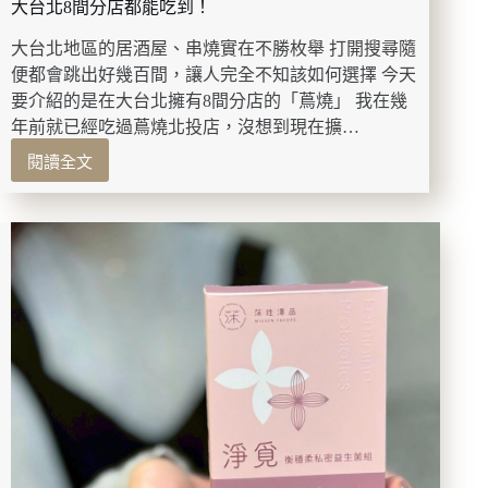
大台北8間分店都能吃到！
麵、
干
大台北地區的居酒屋、串燒實在不勝枚舉 打開搜尋隨
貝
便都會跳出好幾百間，讓人完全不知該如何選擇 今天
海
要介紹的是在大台北擁有8間分店的「蔦燒」 我在幾
膽
年前就已經吃過蔦燒北投店，沒想到現在擴…
奶
油
閱讀全文
【新
燉
北/
飯，
淡
道
水】
道
蔦
都
燒
驚
竹
艷。
圍
店：
居
酒
屋
自
製