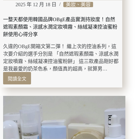
點
2025 年 12 月 18 日
美妝、美容
得
到！
一整天都使用韓國品牌OBgE產品實測持妝度！自然
吧
檯
遮瑕素顏霜、涼感水潤定妝噴霧、絲絨凝凍控油蜜粉
小
餅使用心得分享
酌、
包
久違的OBgE開箱文第二彈！ 繼上次的控油系列，這
廂
次要介紹的選手分別是 「自然遮瑕素顏霜、涼感水潤
慶
定妝噴霧、絲絨凝凍控油蜜粉餅」 這三款產品剛好都
祝
是我最愛的奶茶色系，顏值真的超高，就算男…
都
適
閱讀全文
一
合
整
的
天
全
都
能
使
居
用
酒
韓
屋。
國
品