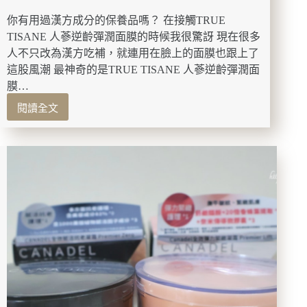
一
次
你有用過漢方成分的保養品嗎？ 在接觸TRUE
塗
TISANE 人蔘逆齡彈潤面膜的時候我很驚訝 現在很多
找
人不只改為漢方吃補，就連用在臉上的面膜也跟上了
到
這股風潮 最神奇的是TRUE TISANE 人蔘逆齡彈潤面
溫
膜…
和
與
閱讀全文
【變
舒
美】
緩
TRUE
的
TISANE
植
人
萃
蔘
保
逆
養
齡
霜。
彈
潤
面
膜：
超
適