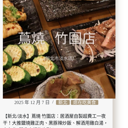
堅
劑、
持
Hanmi
義
眼
式
周
料
調
理
理
手
霜、
法
BURBERRY
的
唇
中
膏
和
開
質
箱！
感
餐
酒
館，
軟
2025 年 12 月 7 日
新北
痣在吃美食
殼
蟹
義
【新北/淡水】蔦燒 竹圍店：居酒屋自製超費工一夜
大
干！大推鹽燒雞正肉、黑豚辣炒飯、解酒用雞白湯，
利