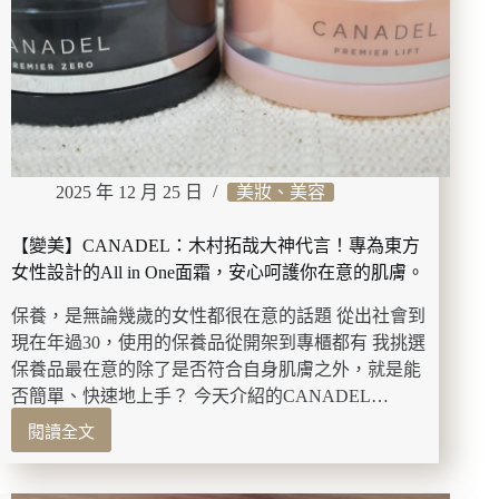
合
懶
人
的
塗
抹
式
面
2025 年 12 月 25 日
美妝、美容
膜！
補
骨
【變美】CANADEL：木村拓哉大神代言！專為東方
脂、
女性設計的All in One面霜，安心呵護你在意的肌膚。
高
效
保養，是無論幾歲的女性都很在意的話題 從出社會到
人
現在年過30，使用的保養品從開架到專櫃都有 我挑選
蔘
保養品最在意的除了是否符合自身肌膚之外，就是能
抗
否簡單、快速地上手？ 今天介紹的CANADEL…
老
保
閱讀全文
【變
養
美】
首
CANADEL：