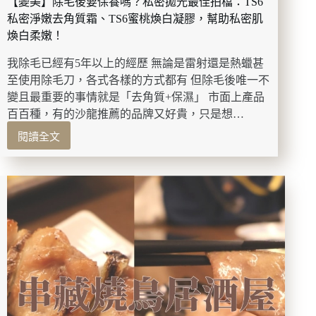
【變美】除毛後要保養嗎？私密拋光最佳拍檔：TS6
安
私密淨嫩去角質霜、TS6蜜桃煥白凝膠，幫助私密肌
心
煥白柔嫩！
呵
護
我除毛已經有5年以上的經歷 無論是雷射還是熱蠟甚
你
至使用除毛刀，各式各樣的方式都有 但除毛後唯一不
在
變且最重要的事情就是「去角質+保濕」 市面上產品
意
百百種，有的沙龍推薦的品牌又好貴，只是想…
的
肌
閱讀全文
【變
膚。
美】
除
毛
後
要
保
養
嗎？
私
密
拋