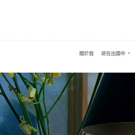
跳
至
主
要
內
容
關於我
痣在出國中