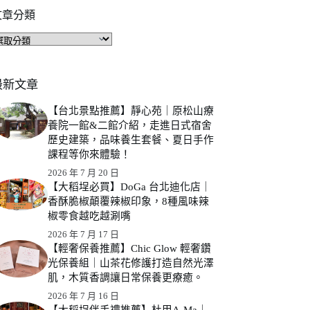
文章分類
文
章
分
類
最新文章
【台北景點推薦】靜心苑｜原松山療
養院一館&二館介紹，走進日式宿舍
歷史建築，品味養生套餐、夏日手作
課程等你來體驗！
2026 年 7 月 20 日
【大稻埕必買】DoGa 台北迪化店｜
香酥脆椒顛覆辣椒印象，8種風味辣
椒零食越吃越涮嘴
2026 年 7 月 17 日
【輕奢保養推薦】Chic Glow 輕奢鑽
光保養組｜山茶花修護打造自然光澤
肌，木質香調讓日常保養更療癒。
2026 年 7 月 16 日
【大稻埕伴手禮推薦】杜甲A-Ma｜