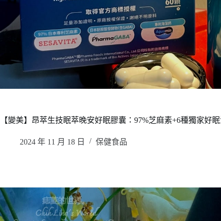
【變美】昂萃生技眠萃晚安好眠膠囊：97%芝麻素+6種獨家好
2024 年 11 月 18 日
保健食品