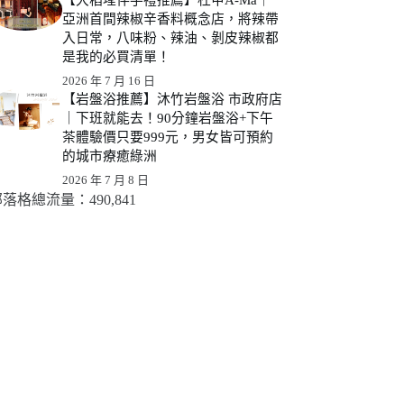
亞洲首間辣椒辛香料概念店，將辣帶
入日常，八味粉、辣油、剝皮辣椒都
是我的必買清單！
2026 年 7 月 16 日
【岩盤浴推薦】沐竹岩盤浴 市政府店
｜下班就能去！90分鐘岩盤浴+下午
茶體驗價只要999元，男女皆可預約
的城市療癒綠洲
2026 年 7 月 8 日
落格總流量：​490,841