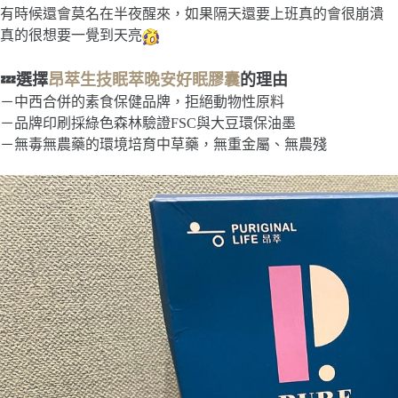
有時候還會莫名在半夜醒來，如果隔天還要上班真的會很崩潰
真的很想要一覺到天亮
💤選擇
昂萃生技眠萃晚安好眠膠囊
的理由
－中西合併的素食保健品牌，拒絕動物性原料
－品牌印刷採綠色森林驗證FSC與大豆環保油墨
－無毒無農藥的環境培育中草藥，無重金屬、無農殘