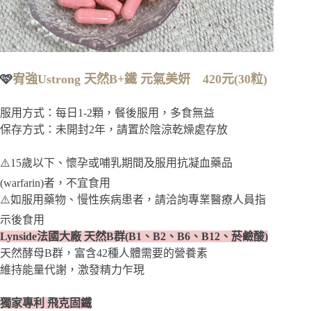
🩷
宥強Ustrong 天然B+鐵 元氣美妍 420元(30粒)
服用方式：每日1-2顆，餐後服用，多食無益
保存方式：未開封2年，請置於陰涼乾燥處存放
⚠️15歲以下、懷孕或哺乳期間及服用抗凝血藥品
(warfarin)者，不宜食用
⚠️如服用藥物、慢性疾病患者，請洽詢專業醫療人員指
示後食用
Lynside法國大廠 天然B群(B1、B2、B6、B12、菸鹼酸)
天然酵母B群，富含42種人體需要的營養素
維持能量代謝，激發精力乍現
獨家專利 飛克固鐵