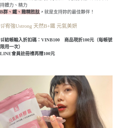
持體力、精力
B群、鐵、雞精胜肽
，
就是支持妳的最佳夥伴！
🛒宥強Ustrong 天然B+鐵 元氣美妍
🛒結帳輸入折扣碼：VINB100 商品現折100元（每帳號
限用一次）
LINE會員註冊禮再贈100元