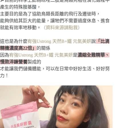
🔎目前的科學上認為咪唑二肽是鳥類先祖在演化過程中
產生的特殊胺基酸，
主要目的是為了協助鳥類長距離的飛行及遷徙時，
能夠供給其巨大的能量，讓牠們不需要過度休息、進食
就能有效率地移動。
（資料來源請點我）
這也是為什麼
宥強Ustrong 天然B+鐵 元氣美妍
說
「比滴
精機濃度高22倍」
的關係
因為
宥強Ustrong 天然B+鐵 元氣美妍
是
濃縮全雞精華、
慢熬淬鍊營養
製成的
才能讓我們儲備體能，可以在日常中好好生活、好好努
力！