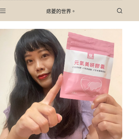
跳
痣菱的世界。
至
主
要
內
容