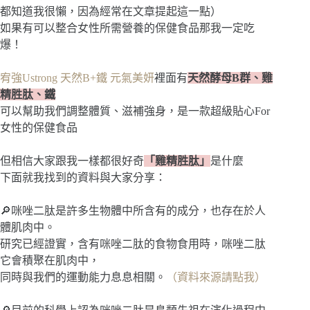
都知道我很懶，因為經常在文章提起這一點）
如果有可以整合女性所需營養的保健食品那我一定吃
爆！
宥強Ustrong 天然B+鐵 元氣美妍
裡面有
天然酵母B群、雞
精胜肽、鐵
可以幫助我們調整體質、滋補強身，是一款超級貼心For
女性的保健食品
但相信大家跟我一樣都很好奇
「雞精胜肽」
是什麼
下面就我找到的資料與大家分享：
🔎咪唑二肽是許多生物體中所含有的成分，也存在於人
體肌肉中。
研究已經證實，含有咪唑二肽的食物食用時，咪唑二肽
它會積聚在肌肉中，
同時與我們的運動能力息息相關。
（資料來源請點我）