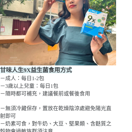
甘味人生9X益生菌食用方式
－成人：每日1-2包
－3歲以上兒童：每日1包
－隨時都可補充，建議餐前或餐後食用
－無須冷藏保存，置放在乾燥陰涼處避免陽光直
射即可
－奶素可食，對牛奶、大豆、堅果類、含麩質之
穀物會過敏族群須注意