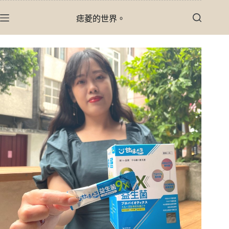
跳
痣菱的世界。
至
主
要
內
容