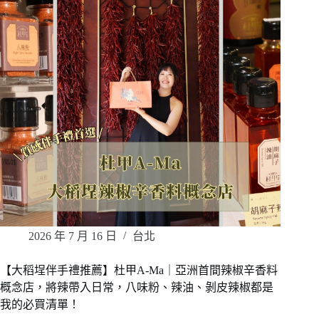
2026 年 7 月 16 日
台北
【大稻埕伴手禮推薦】杜甲A-Ma｜亞洲首間辣椒辛香料
概念店，將辣帶入日常，八味粉、辣油、剝皮辣椒都是
我的必買清單！