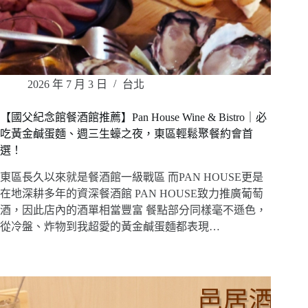
2026 年 7 月 3 日
台北
【國父紀念館餐酒館推薦】Pan House Wine & Bistro｜必
吃黃金鹹蛋麵、週三生蠔之夜，東區輕鬆聚餐約會首
選！
東區長久以來就是餐酒館一級戰區 而PAN HOUSE更是
在地深耕多年的資深餐酒館 PAN HOUSE致力推廣葡萄
酒，因此店內的酒單相當豐富 餐點部分同樣毫不遜色，
從冷盤、炸物到我超愛的黃金鹹蛋麵都表現…