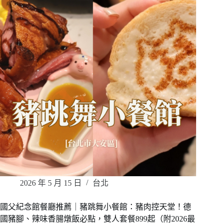
2026 年 5 月 15 日
台北
國父紀念館餐廳推薦｜豬跳舞小餐館：豬肉控天堂！德
國豬腳、辣味香腸燉飯必點，雙人套餐899起（附2026最