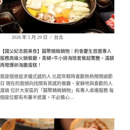
2026 年 5 月 29 日
台北
【國父紀念館美食】囍聚精緻鍋物｜約會慶生首選專人
服務高級火鍋餐廳，青蟳×牛小排海陸套餐超驚艷，滿額
再贈爆卵海膽蛋糕！
我是個很追求儀式感的人 比起年輕時喜歡熱熱鬧鬧過節
日 現在的我傾向找間有質感的餐廳、安靜地與喜歡的人
渡過 位於大安區的「囍聚精緻鍋物」有專人桌邊服務 每
個座位都有布簾半遮蓋，不必擔心…