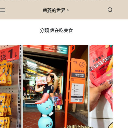
跳
痣菱的世界。
至
主
要
分類
痣在吃美食
內
容