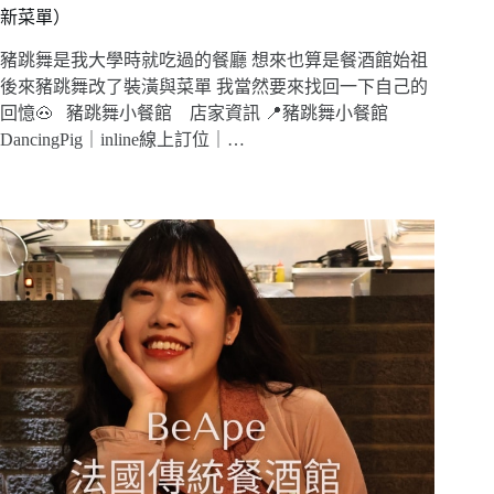
新菜單）
豬跳舞是我大學時就吃過的餐廳 想來也算是餐酒館始祖
後來豬跳舞改了裝潢與菜單 我當然要來找回一下自己的
回憶🐽 豬跳舞小餐館 店家資訊 📍豬跳舞小餐館
DancingPig｜inline線上訂位｜…