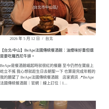
2026 年 5 月 12 日
台北
【台北/中山】BeApe法國傳統餐酒館：油煙味好重但還
是要吃羅西尼牛排。
BeApe是餐酒館崛起時就很紅的餐廳 至今仍然在寶座上
屹立不搖 我心想就趁生日去朝聖一下 也算是完成年輕的
我的願望了 BeApe法國傳統餐酒館 店家資訊 📍BeApe
法國傳統餐酒館｜官網｜線上訂位｜I…