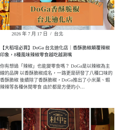
2026 年 7 月 17 日
台北
【大稻埕必買】DoGa 台北迪化店｜香酥脆椒顛覆辣椒
印象，8種風味辣椒零食越吃越涮嘴
你有想過「辣椒」也能變零食嗎？ DoGa是以辣椒為主
線的品牌 以香酥脆椒成名，一路更是研發了八種口味的
香酥脆椒 後續除了香酥脆椒，DoGa推出了小米菓、蝦
辣辣等各種休閒零食 由於都是方便的小…