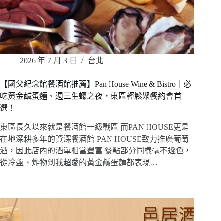
2026 年 7 月 3 日
台北
【國父紀念館餐酒館推薦】Pan House Wine & Bistro｜必
吃黃金鹹蛋麵、週三生蠔之夜，東區輕鬆聚餐約會首
選！
東區長久以來就是餐酒館一級戰區 而PAN HOUSE更是
在地深耕多年的資深餐酒館 PAN HOUSE致力推廣葡萄
酒，因此店內的酒單相當豐富 餐點部分同樣毫不遜色，
從冷盤、炸物到我超愛的黃金鹹蛋麵都表現…