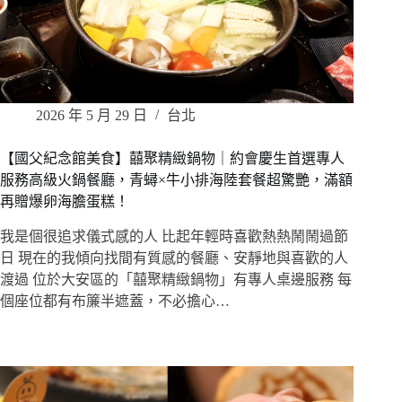
2026 年 5 月 29 日
台北
【國父紀念館美食】囍聚精緻鍋物｜約會慶生首選專人
服務高級火鍋餐廳，青蟳×牛小排海陸套餐超驚艷，滿額
再贈爆卵海膽蛋糕！
我是個很追求儀式感的人 比起年輕時喜歡熱熱鬧鬧過節
日 現在的我傾向找間有質感的餐廳、安靜地與喜歡的人
渡過 位於大安區的「囍聚精緻鍋物」有專人桌邊服務 每
個座位都有布簾半遮蓋，不必擔心…