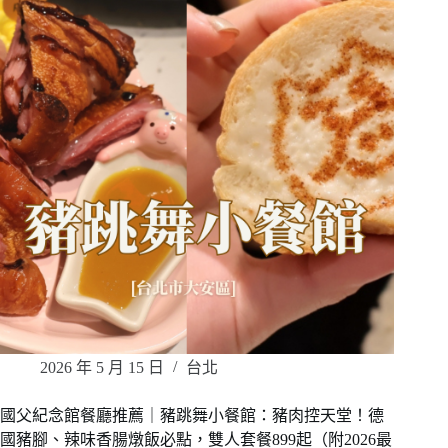
2026 年 5 月 15 日
台北
國父紀念館餐廳推薦｜豬跳舞小餐館：豬肉控天堂！德
國豬腳、辣味香腸燉飯必點，雙人套餐899起（附2026最