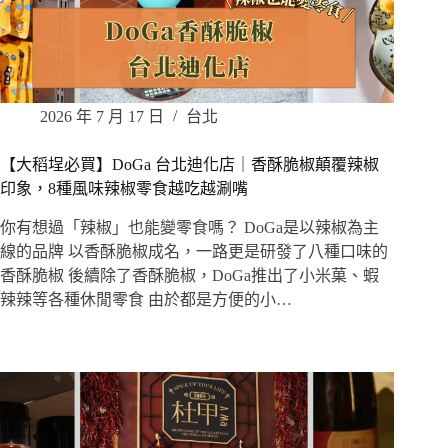
2026 年 7 月 17 日
台北
【大稻埕必買】DoGa 台北迪化店｜香酥脆椒顛覆辣椒
印象，8種風味辣椒零食越吃越涮嘴
你有想過「辣椒」也能變零食嗎？ DoGa是以辣椒為主
線的品牌 以香酥脆椒成名，一路更是研發了八種口味的
香酥脆椒 後續除了香酥脆椒，DoGa推出了小米菓、蝦
辣辣等各種休閒零食 由於都是方便的小…