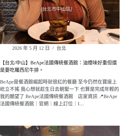
2026 年 5 月 12 日
台北
【台北/中山】BeApe法國傳統餐酒館：油煙味好重但還
是要吃羅西尼牛排。
BeApe是餐酒館崛起時就很紅的餐廳 至今仍然在寶座上
屹立不搖 我心想就趁生日去朝聖一下 也算是完成年輕的
我的願望了 BeApe法國傳統餐酒館 店家資訊 📍BeApe
法國傳統餐酒館｜官網｜線上訂位｜I…