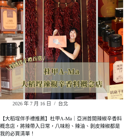
2026 年 7 月 16 日
台北
【大稻埕伴手禮推薦】杜甲A-Ma｜亞洲首間辣椒辛香料
概念店，將辣帶入日常，八味粉、辣油、剝皮辣椒都是
我的必買清單！