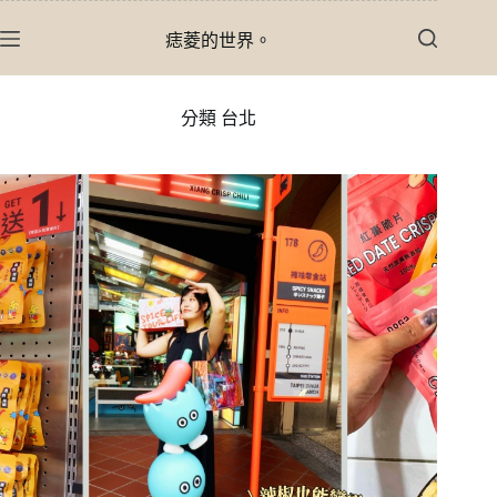
跳
痣菱的世界。
至
主
要
分類
台北
內
容