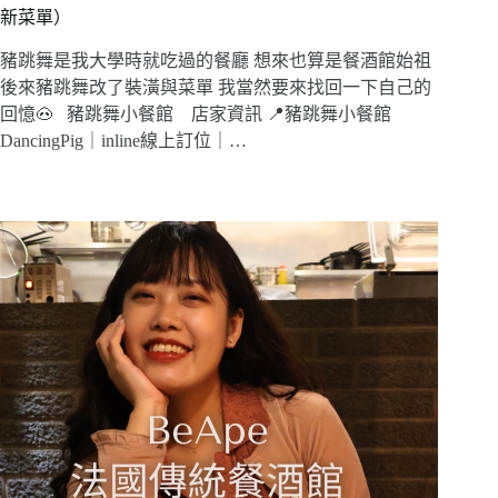
新菜單）
豬跳舞是我大學時就吃過的餐廳 想來也算是餐酒館始祖
後來豬跳舞改了裝潢與菜單 我當然要來找回一下自己的
回憶🐽 豬跳舞小餐館 店家資訊 📍豬跳舞小餐館
DancingPig｜inline線上訂位｜…